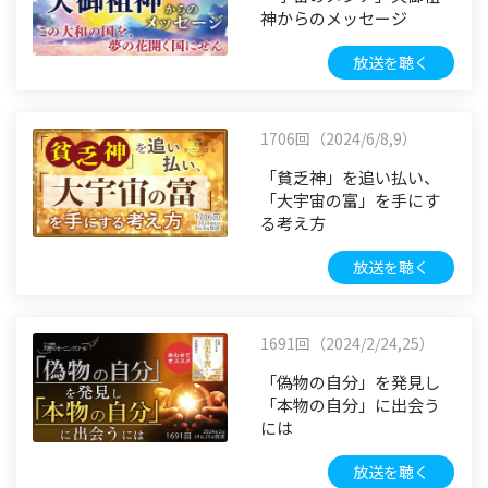
神からのメッセージ
放送を聴く
1706回（2024/6/8,9）
「貧乏神」を追い払い、
「大宇宙の富」を手にす
る考え方
放送を聴く
1691回（2024/2/24,25）
「偽物の自分」を発見し
「本物の自分」に出会う
には
放送を聴く