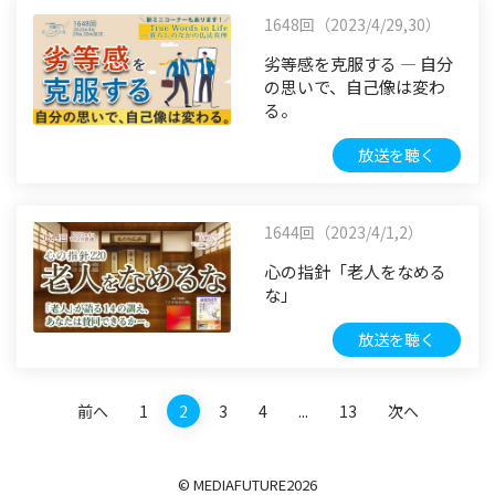
1648回（2023/4/29,30）
劣等感を克服する ― 自分
の思いで、自己像は変わ
る。
放送を聴く
1644回（2023/4/1,2）
心の指針「老人をなめる
な」
放送を聴く
前へ
1
2
3
4
...
13
次へ
© MEDIAFUTURE
2026