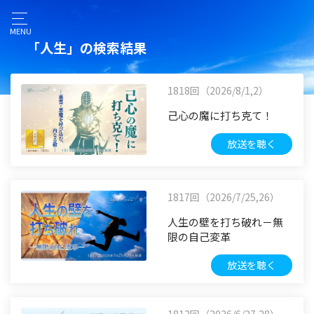
MENU
「人生」の検索結果
1818回（2026/8/1,2）
己心の魔に打ち克て！
放送を聴く
1817回（2026/7/25,26）
人生の壁を打ち破れ－無
限の自己変革
放送を聴く
1813回（2026/6/27,28）