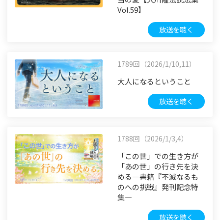
Vol.59】
放送を聴く
1789回（2026/1/10,11）
大人になるということ
放送を聴く
1788回（2026/1/3,4）
「この世」での生き方が
「あの世」の行き先を決
める―書籍『不滅なるも
のへの挑戦』発刊記念特
集―
放送を聴く