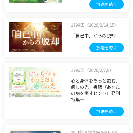
放送を聴く
1794回（2026/2/14,15）
「自己中」からの脱却
放送を聴く
1793回（2026/2/7,8）
心と身体をそっと包む、
癒しの光―書籍『あなた
の病を癒すヒント』発刊
特集―
放送を聴く
大川隆法説法集 Vol.60回