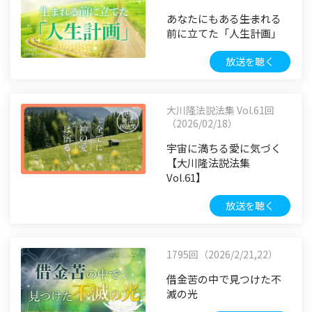
あなたにもある――生まれる
前に立てた「人生計画」
放送を聴く
大川隆法説法集 Vol.61回
（2026/02/18）
宇宙に満ちる愛に気づく
【大川隆法説法集
Vol.61】
放送を聴く
1795回（2026/2/21,22）
借金苦の中で見つけた不
滅の光