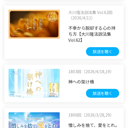
大川隆法説法集 Vol.62回
（2026/4/11）
不幸から脱却する心の持
ち方【大川隆法説法集
Vol.62】
放送を聴く
1803回（2026/4/18,19）
神への架け橋
放送を聴く
1800回（2026/3/28,29）
憎しみを捨て、愛をとれ。