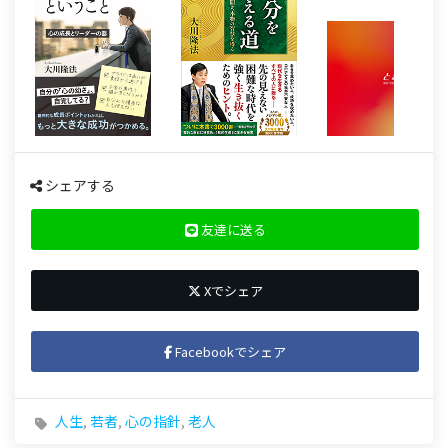
シェアする
友達に送る
Xでシェア
Facebookでシェア
人生
,
若者
,
心の指針
,
老人