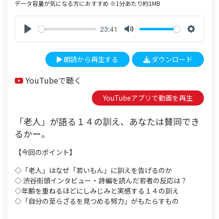
データ容量が気になる方におすすめ ※1分あたり約1MB
23:41
P
M
S
l
u
e
朗読から再生する
ダウンロード
a
t
t
y
e
t
YouTubeで聴く
i
n
YouTubeアプリで動画を再生
g
s
「老人」が語る１４の訓え、あなたは賛同でき
るかー。
【今回のポイント】
◇「老人」はなぜ「若いもん」に訓えを告げるのか
◇ 渋谷街頭インタビュー・詩編を読んだ若者の反応は？
◇年齢を重ねるほどにしみじみと実感する１４の訓え
◇「自分の至らざるを見つめる努力」がもたらすもの