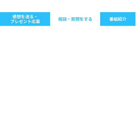
感想を送る・
相談・質問をする
番組紹介
プレゼント応募
キーワードで探す
ジャンル別に探す
音楽
ストレス
人間関係
仕事
病気・健康
生きる意味