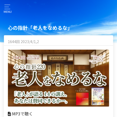
MENU
心の指針「老人をなめるな」
1644回 2023/4/1,2
MP3で聴く