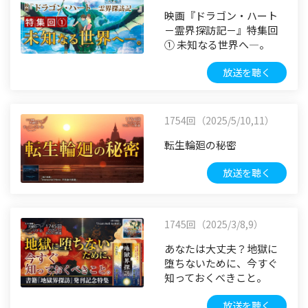
映画『ドラゴン・ハート
－霊界探訪記－』特集回
① 未知なる世界へ―。
放送を聴く
1754回（2025/5/10,11）
転生輪廻の秘密
放送を聴く
1745回（2025/3/8,9）
あなたは大丈夫？地獄に
堕ちないために、今すぐ
知っておくべきこと。
放送を聴く