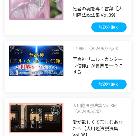
死者の魂を導く言葉【大
川隆法説法集 Vol.39】
放送を聴く
1709回（2024/6/29,30）
至高神「エル・カンター
レ信仰」が世界を一つに
する
放送を聴く
大川隆法説法集 Vol.36回
（2024/05/20）
愛が欲しくて苦しむあな
たへ【大川隆法説法集
Vol.36】