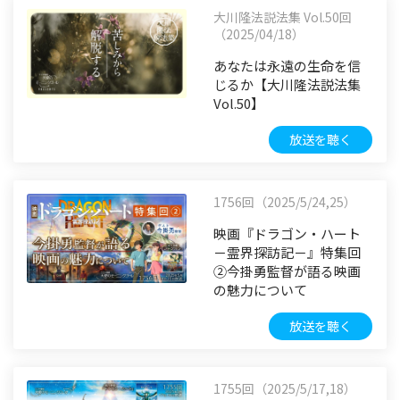
大川隆法説法集 Vol.50回
（2025/04/18）
あなたは永遠の生命を信
じるか【大川隆法説法集
Vol.50】
放送を聴く
1756回（2025/5/24,25）
映画『ドラゴン・ハート
－霊界探訪記－』特集回
②今掛勇監督が語る映画
の魅力について
放送を聴く
1755回（2025/5/17,18）