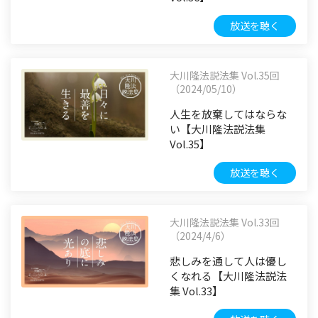
放送を聴く
大川隆法説法集 Vol.35回
（2024/05/10）
人生を放棄してはならな
い【大川隆法説法集
Vol.35】
放送を聴く
大川隆法説法集 Vol.33回
（2024/4/6）
悲しみを通して人は優し
くなれる【大川隆法説法
集 Vol.33】