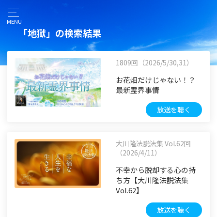
MENU
「地獄」の検索結果
1809回（2026/5/30,31）
お花畑だけじゃない！？
最新霊界事情
放送を聴く
大川隆法説法集 Vol.62回
（2026/4/11）
不幸から脱却する心の持
ち方【大川隆法説法集
Vol.62】
放送を聴く