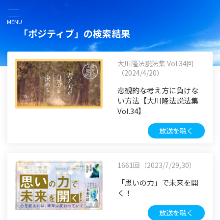
MENU
「ポジティブ」の検索結果
大川隆法説法集 Vol.34回
（2024/4/20）
悲観的な考え方に負けな
い方法【大川隆法説法集
Vol.34】
放送を聴く
1661回（2023/7/29,30）
「思いの力」で未来を開
く！
放送を聴く