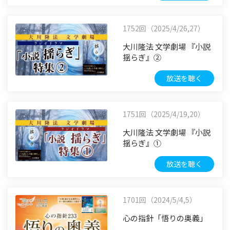
1752回（2025/4/26,27）
大川隆法 文学劇場 『小説
揺らぎ』②
放送を聴く
1751回（2025/4/19,20）
大川隆法 文学劇場 『小説
揺らぎ』①
放送を聴く
1701回（2024/5/4,5）
心の指針「悟りの奥義」