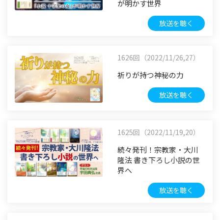
が明かす世界
放送を聴く
1626回（2022/11/26,27）
祈りが持つ神秘の力
放送を聴く
1625回（2022/11/19,20）
続々発刊！宗教家・大川
隆法 書き下ろし小説の世
界へ
放送を聴く