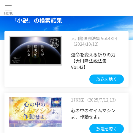
MENU
「小説」の検索結果
大川隆法説法集 Vol.43回
（2024/10/12）
運命を変える祈りの力
【大川隆法説法集
Vol.43】
放送を聴く
1763回（2025/7/12,13）
心の中のタイムマシン
よ、作動せよ。
放送を聴く