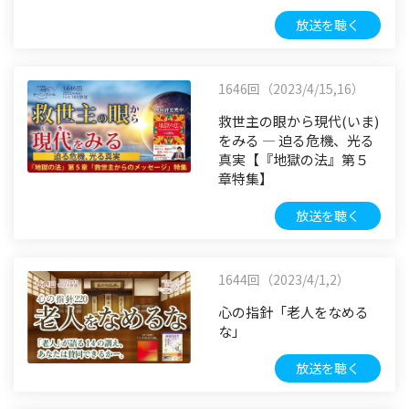
放送を聴く
1646回（2023/4/15,16）
救世主の眼から現代(いま)
をみる ― 迫る危機、光る
真実【『地獄の法』第５
章特集】
放送を聴く
1644回（2023/4/1,2）
心の指針「老人をなめる
な」
放送を聴く