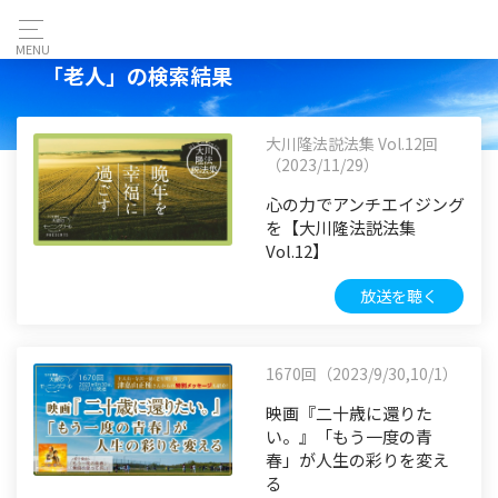
MENU
「老人」の検索結果
大川隆法説法集 Vol.12回
（2023/11/29）
心の力でアンチエイジング
を【大川隆法説法集
Vol.12】
放送を聴く
1670回（2023/9/30,10/1）
映画『二十歳に還りた
い。』「もう一度の青
春」が人生の彩りを変え
る