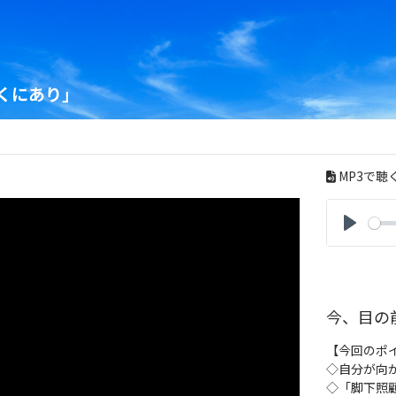
くにあり」
MP3で聴
P
l
a
y
今、目の
【今回のポ
◇自分が向
◇「脚下照