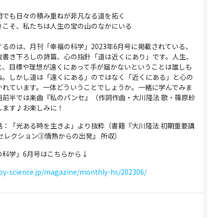
間でも日々の積み重ねが非凡なる道を拓く
きこそ、私たちは人生の宝の山のなかにいる
るのは、月刊「幸福の科学」2023年6月号に掲載されている、
裁書き下ろしの詩篇、心の指針「道は近くにあり」です。人生、
と、目標や理想が遠くにあって手が届かないということは誰しも
ね。しかし道は「遠くにある」のではなく「近くにある」と心の
かれています。一体どういうことでしょうか。一緒に学んでみま
組前半では楽曲『私のパンセ』（作詞作曲・大川隆法 歌・篠原紗
します♪お楽しみに！
話：「光ある時を生きよ」より抜粋（書籍『大川隆法 初期重要講
セレクション③情熱からの出発』 所収）
の科学」6月号はこちらから↓
ppy-science.jp/magazine/monthly-hs/202306/