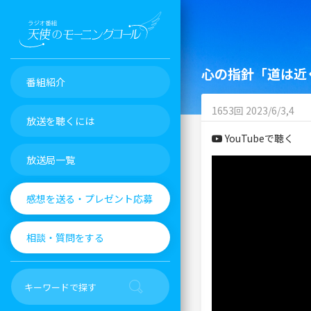
心の指針「道は近
番組紹介
1653回 2023/6/3,4
放送を聴くには
YouTubeで聴く
放送局一覧
感想を送る・プレゼント応募
相談・質問をする