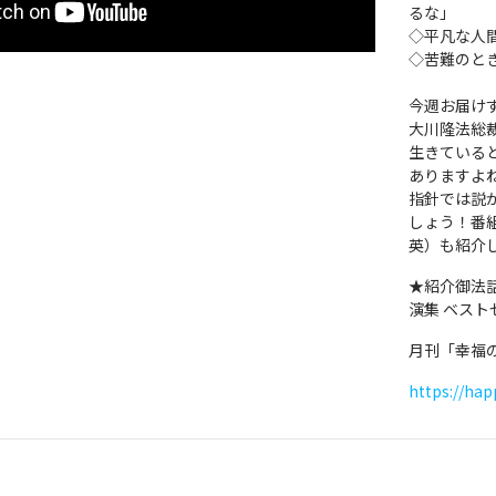
るな」
◇平凡な人
◇苦難のと
今週お届けす
大川隆法総
生きている
ありますよ
指針では説
しょう！番
英）も紹介
★紹介御法
演集 ベスト
月刊「幸福
https://ha