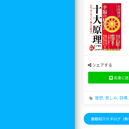
シェアする
友達に送
理想
,
苦しみ
,
目標
書籍紹介カタログ（無