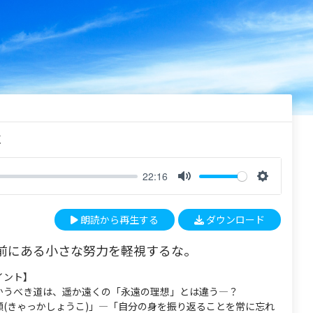
く
22:16
M
S
u
e
朗読から再生する
ダウンロード
t
t
e
t
前にある小さな努力を軽視するな。
i
n
イント】
g
かうべき道は、遥か遠くの「永遠の理想」とは違う―？
s
顧(きゃっかしょうこ)」―「自分の身を振り返ることを常に忘れ