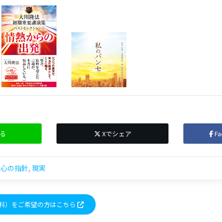
る
Xでシェア
F
,
心の指針
,
現実
料）をご希望の方はこちら