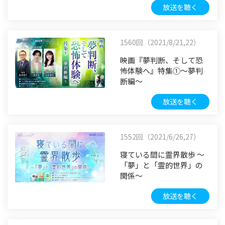
放送を聴く
1560回（2021/8/21,22）
映画『夢判断、そして恐
怖体験へ』特集①～夢判
断編～
放送を聴く
1552回（2021/6/26,27）
寝ている間に霊界散歩 ～
「夢」と「霊的世界」の
関係～
放送を聴く