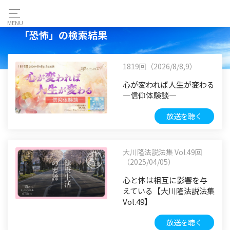
MENU
「恐怖」の検索結果
1819回（2026/8/8,9）
心が変われば人生が変わる
―信仰体験談―
放送を聴く
大川隆法説法集 Vol.49回
（2025/04/05）
心と体は相互に影響を与
えている【大川隆法説法集
Vol.49】
放送を聴く