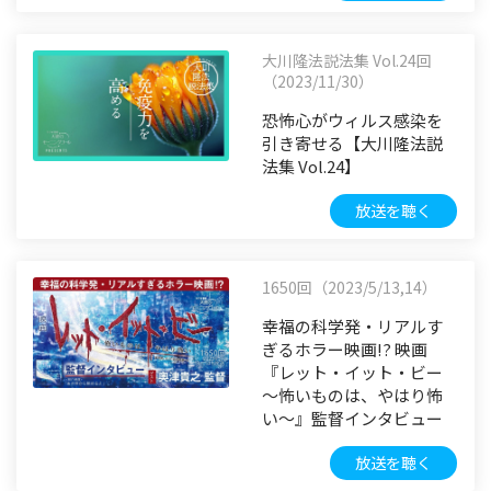
大川隆法説法集 Vol.24回
（2023/11/30）
恐怖心がウィルス感染を
引き寄せる【大川隆法説
法集 Vol.24】
放送を聴く
1650回（2023/5/13,14）
幸福の科学発・リアルす
ぎるホラー映画!? 映画
『レット・イット・ビー
～怖いものは、やはり怖
い～』監督インタビュー
放送を聴く