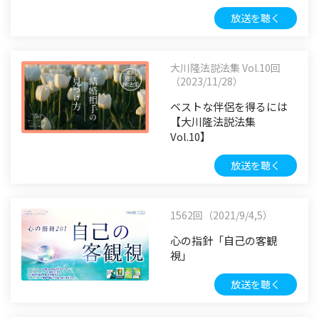
放送を聴く
大川隆法説法集 Vol.10回
（2023/11/28）
ベストな伴侶を得るには
【大川隆法説法集
Vol.10】
放送を聴く
1562回（2021/9/4,5）
心の指針「自己の客観
視」
放送を聴く