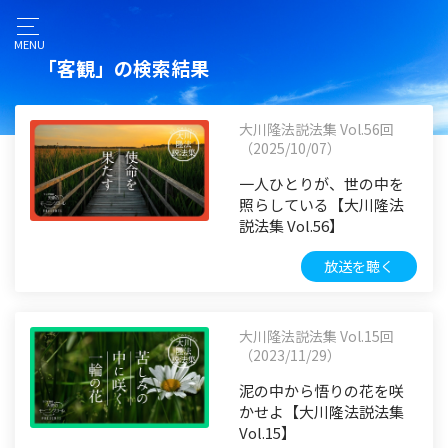
MENU
「客観」の検索結果
大川隆法説法集 Vol.56回
（2025/10/07）
一人ひとりが、世の中を
照らしている【大川隆法
説法集 Vol.56】
放送を聴く
大川隆法説法集 Vol.15回
（2023/11/29）
泥の中から悟りの花を咲
かせよ【大川隆法説法集
Vol.15】