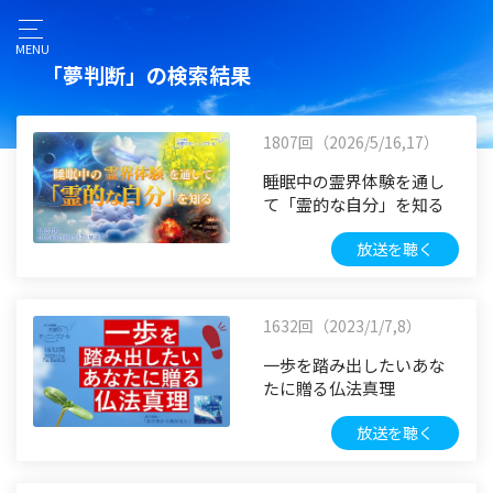
MENU
「夢判断」の検索結果
1807回（2026/5/16,17）
睡眠中の霊界体験を通し
て「霊的な自分」を知る
放送を聴く
1632回（2023/1/7,8）
一歩を踏み出したいあな
たに贈る仏法真理
放送を聴く