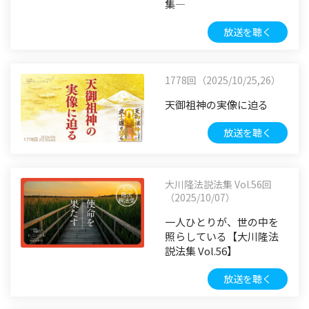
集―
放送を聴く
1778回（2025/10/25,26）
天御祖神の実像に迫る
放送を聴く
大川隆法説法集 Vol.56回
（2025/10/07）
一人ひとりが、世の中を
照らしている【大川隆法
説法集 Vol.56】
放送を聴く