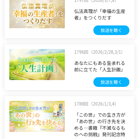
仏法真理が「幸福の生産
者」をつくりだす
放送を聴く
1796回（2026/2/28,3/1）
あなたにもある――生まれる
前に立てた「人生計画」
放送を聴く
1788回（2026/1/3,4）
「この世」での生き方が
「あの世」の行き先を決
める―書籍『不滅なるも
のへの挑戦』発刊記念特