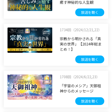
癒す神秘的な人生観
放送を聴く
1734回（2024/12/21,22）
宗教から明かされる「真
実の世界」【2024年総ま
とめ！】
放送を聴く
1708回（2024/6/22,23）
「宇宙のメシア」天御祖
神からのメッセージ
放送を聴く