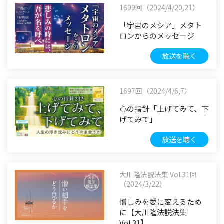
1699回（2024/4/20,21）
「宇宙のメシア」メタト
ロンからのメッセージ
放送を聴く
1697回（2024/4/6,7）
心の指針「上げてみて、下
げてみて」
放送を聴く
大川隆法説法集 Vol.31回
（2024/3/22）
憎しみを愛に変えるため
に【大川隆法説法集
Vol.31】