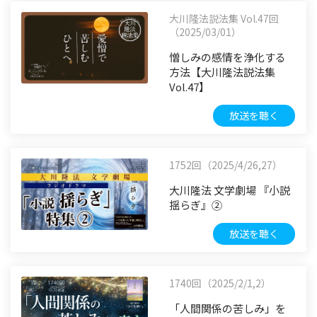
大川隆法説法集 Vol.47回
（2025/03/01）
憎しみの感情を浄化する
方法【大川隆法説法集
Vol.47】
放送を聴く
1752回（2025/4/26,27）
大川隆法 文学劇場 『小説
揺らぎ』②
放送を聴く
1740回（2025/2/1,2）
「人間関係の苦しみ」を