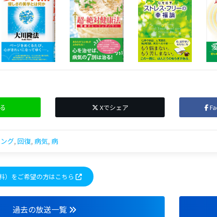
る
Xでシェア
F
リング
,
回復
,
病気
,
病
料）をご希望の方はこちら
過去の放送一覧