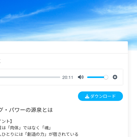
く
20:11
M
S
u
e
ダウンロード
t
t
e
t
グ・パワーの源泉とは
i
n
イント】
g
質は「肉体」ではなく「魂」
s
人ひとりには「創造の力」が宿されている