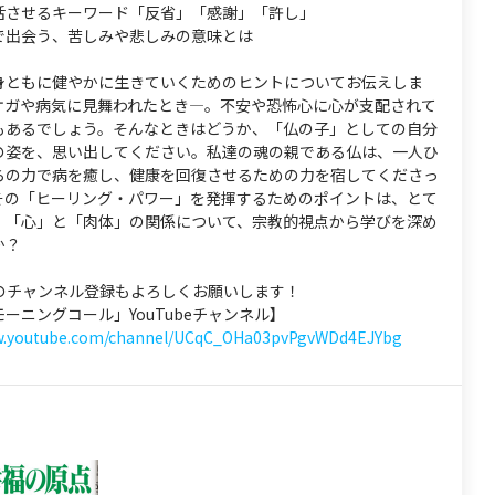
活させるキーワード「反省」「感謝」「許し」
で出会う、苦しみや悲しみの意味とは
身ともに健やかに生きていくためのヒントについてお伝えしま
ケガや病気に見舞われたとき―。不安や恐怖心に心が支配されて
もあるでしょう。そんなときはどうか、「仏の子」としての自分
の姿を、思い出してください。私達の魂の親である仏は、一人ひ
らの力で病を癒し、健康を回復させるための力を宿してくださっ
その「ヒーリング・パワー」を発揮するためのポイントは、とて
。「心」と「肉体」の関係について、宗教的視点から学びを深め
か？
eへのチャンネル登録もよろしくお願いします！
ーニングコール」YouTubeチャンネル】
ww.youtube.com/channel/UCqC_OHa03pvPgvWDd4EJYbg