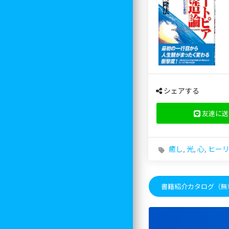
シェアする
友達に送
癒し
,
光
,
心
,
ヒー
書籍紹介カタログ（無