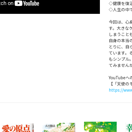
◇健康を復
◇人生の中
今回は、心
す。大きな
しまうこと
自身の本当
とりに、自
ています。
もシンプル
てみません
YouTub
【「天使のモ
https://w