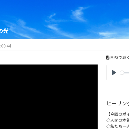
の光
:00:44
MP3で聴
P
l
a
y
ヒーリン
【今回のポ
◇人間の本
◇私たち一