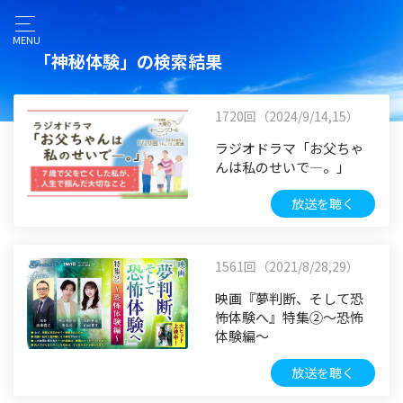
MENU
「神秘体験」の検索結果
1720回（2024/9/14,15）
ラジオドラマ「お父ちゃ
んは私のせいで―。」
放送を聴く
1561回（2021/8/28,29）
映画『夢判断、そして恐
怖体験へ』特集②～恐怖
体験編～
放送を聴く