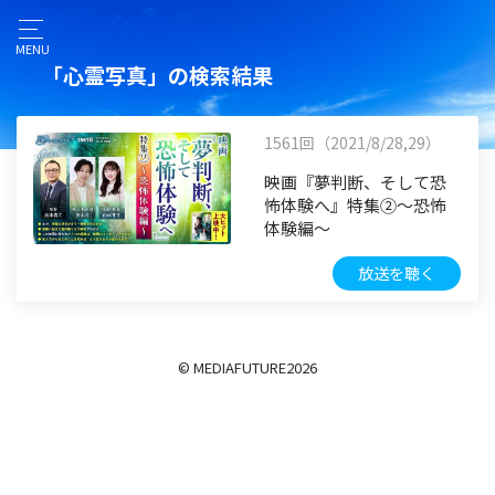
MENU
「心霊写真」の検索結果
1561回（2021/8/28,29）
映画『夢判断、そして恐
怖体験へ』特集②～恐怖
体験編～
放送を聴く
© MEDIAFUTURE
2026