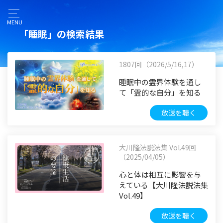
MENU
「睡眠」の検索結果
1807回（2026/5/16,17）
睡眠中の霊界体験を通し
て「霊的な自分」を知る
放送を聴く
大川隆法説法集 Vol.49回
（2025/04/05）
心と体は相互に影響を与
えている【大川隆法説法集
Vol.49】
放送を聴く