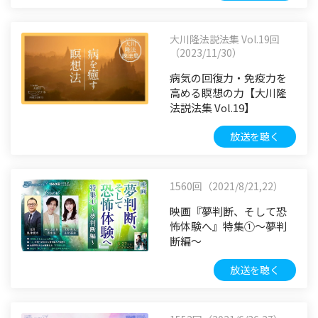
大川隆法説法集 Vol.19回
（2023/11/30）
病気の回復力・免疫力を
高める瞑想の力【大川隆
法説法集 Vol.19】
放送を聴く
1560回（2021/8/21,22）
映画『夢判断、そして恐
怖体験へ』特集①～夢判
断編～
放送を聴く