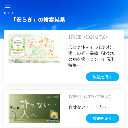
MENU
「安らぎ」の検索結果
1793回（2026/2/7,8）
心と身体をそっと包む、
癒しの光―書籍『あなた
の病を癒すヒント』発刊
特集―
放送を聴く
1765回（2025/7/26,27）
許せない・・・人へ
放送を聴く