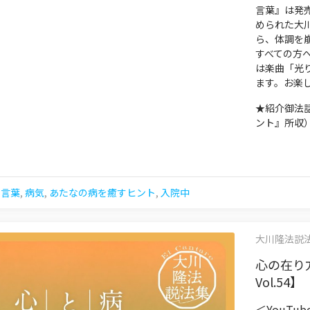
言葉』は発
められた大
ら、体調を
すべての方
は楽曲「光
ます。お楽
★紹介御法
ント』所収
む言葉
,
病気
,
あたなの病を癒すヒント
,
入院中
大川隆法説法集 
心の在り
Vol.54】
＜YouTu