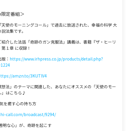
be限定番組＞
「天使のモーニングコール」で過去に放送された、幸福の科学 大
の説法集です。
ご紹介した法話「奇跡のガン克服法」講義は、書籍『ザ・ヒーリ
』第１章 に収録！
出版：
https://www.irhpress.co.jp/products/detail.php?
=1224
ttps://amzn.to/3KUTlV4
瞑想法」のテーマに関連した、あなたにオススメの「天使のモー
ル」はこちら♪
 病気を癒す心の持ち方
shi-call.com/broadcast/9294/
「透明な心」が、奇跡を起こす