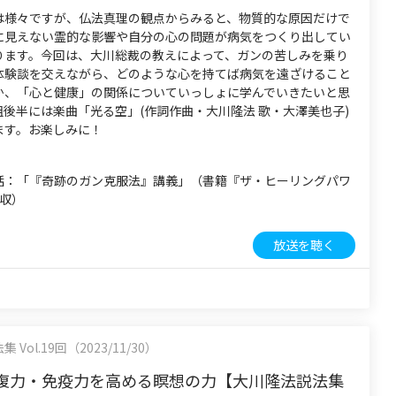
は様々ですが、仏法真理の観点からみると、物質的な原因だけで
に見えない霊的な影響や自分の心の問題が病気をつくり出してい
ります。今回は、大川総裁の教えによって、ガンの苦しみを乗り
体験談を交えながら、どのような心を持てば病気を遠ざけること
か、「心と健康」の関係についていっしょに学んでいきたいと思
後半には楽曲「光る空」(作詞作曲・大川隆法 歌・大澤美也子)
ます。お楽しみに！
話：「『奇跡のガン克服法』講義」（書籍『ザ・ヒーリングパワ
所収）
放送を聴く
Vol.19回（2023/11/30）
復力・免疫力を高める瞑想の力【大川隆法説法集