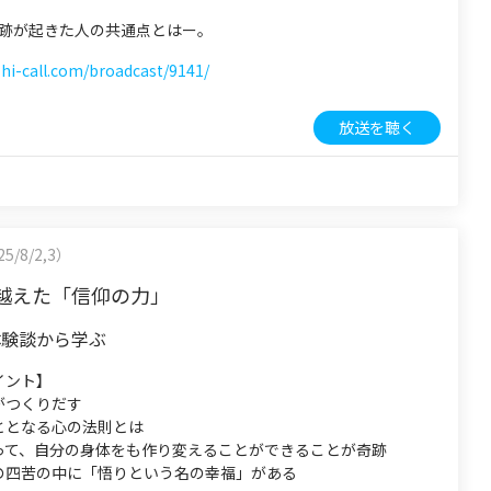
 奇跡が起きた人の共通点とはー。
shi-call.com/broadcast/9141/
放送を聴く
5/8/2,3）
越えた「信仰の力」
体験談から学ぶ
イント】
がつくりだす
ととなる心の法則とは
って、自分の身体をも作り変えることができることが奇跡
の四苦の中に「悟りという名の幸福」がある