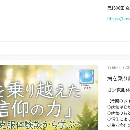
第1508回
https://ten
1766回（202
病を乗り
ガン克服
【今回のポ
◇病気は心
◇病気のも
◇信仰によ
◇生老病死