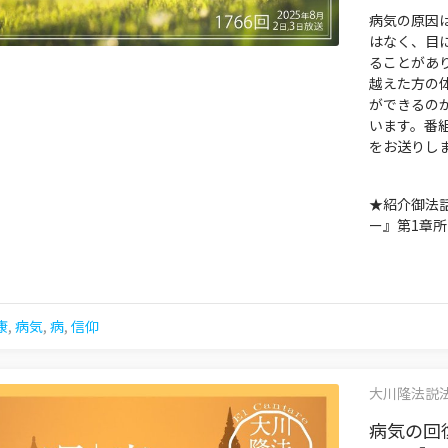
病気の原因
はなく、目
ることがあ
越えた方の
ができるの
います。番組
をお送りし
★紹介御法
ー』第1章
康
,
病気
,
病
,
信仰
大川隆法説法集 
病気の回