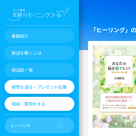
「ヒーリング」
番組紹介
放送を聴くには
放送局一覧
感想を送る・プレゼント応募
相談・質問をする