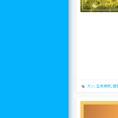
ガン
,
生老病死
,
健