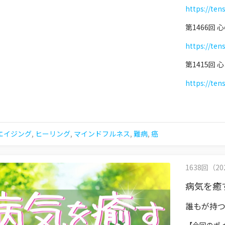
https://ten
第1466回
https://ten
第1415回
https://ten
エイジング
,
ヒーリング
,
マインドフルネス
,
難病
,
癌
1638回（202
病気を癒
誰もが持