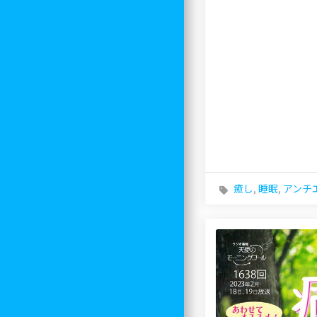
癒し
,
睡眠
,
アンチ