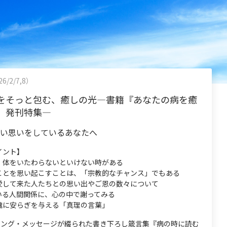
6/2/7,8）
をそっと包む、癒しの光―書籍『あなたの病を癒
』発刊特集―
らい思いをしているあなたへ
イント】
、体をいたわらないといけない時がある
ことを思い起こすことは、「宗教的なチャンス」でもある
愛して来た人たちとの思い出やご恩の数々について
いる人間関係に、心の中で謝ってみる
魂に安らぎを与える「真理の言葉」
ーリング・メッセージが綴られた書き下ろし箴言集『病の時に読む