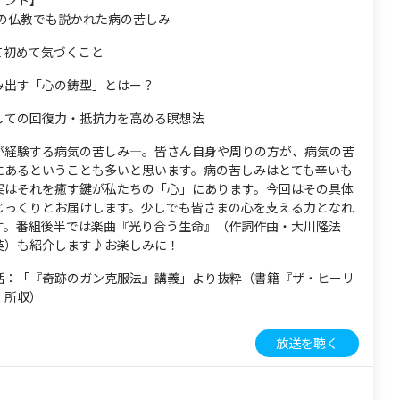
イント】
前の仏教でも説かれた病の苦しみ
て初めて気づくこと
み出す「心の鋳型」とはー？
しての回復力・抵抗力を高める瞑想法
が経験する病気の苦しみ―。皆さん自身や周りの方が、病気の苦
にあるということも多いと思います。病の苦しみはとても辛いも
実はそれを癒す鍵が私たちの「心」にあります。今回はその具体
じっくりとお届けします。少しでも皆さまの心を支える力となれ
す。番組後半では楽曲『光り合う生命』（作詞作曲・大川隆法
英）も紹介します♪お楽しみに！
話：「『奇跡のガン克服法』講義」より抜粋（書籍『ザ・ヒーリ
』所収）
放送を聴く