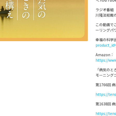
ラジオ番組
川隆法総裁
この動画で
ーリングパ
幸福の科学
product_id
Amazon：
https://ww
「病気のと
モーニング
第1766回
https://ten
第1638回
https://ten