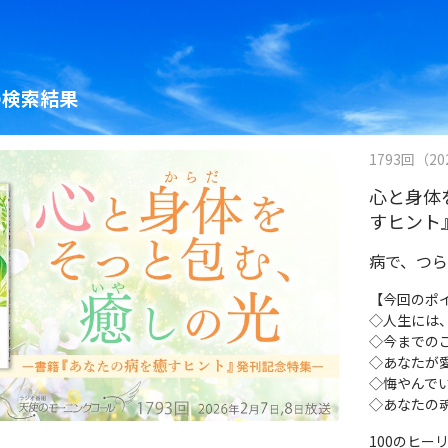
の検索結果
1793回（202
心と身体
すヒント
病で、つ
【今回のポ
◇人生には
◇今までの
◇あなたが
◇悔やんで
◇あなたの
100のヒ