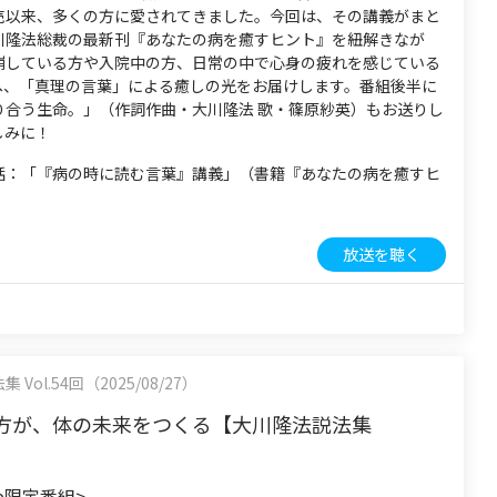
売以来、多くの方に愛されてきました。今回は、その講義がまと
川隆法総裁の最新刊『あなたの病を癒すヒント』を紐解きなが
崩している方や入院中の方、日常の中で心身の疲れを感じている
へ、「真理の言葉」による癒しの光をお届けします。番組後半に
り合う生命。」（作詞作曲・大川隆法 歌・篠原紗英）もお送りし
しみに！
話：「『病の時に読む言葉』講義」（書籍『あなたの病を癒すヒ
）
放送を聴く
Vol.54回（2025/08/27）
方が、体の未来をつくる【大川隆法説法集
be限定番組>