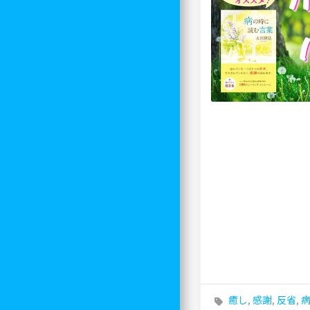
癒し
,
感謝
,
反省
,