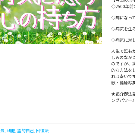
【今回のポ
◇2500年
◇病になっ
◇病気を生
◇病気に対
人生で誰も
しみのなか
のですが、
的な方法を
れば幸いで
歌・篠原紗
★紹介御法
ングパワー
病気
,
利他
,
霊的自己
,
回復法