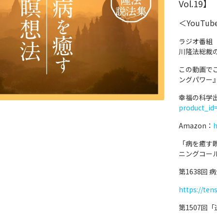
Vol.19】
＜YouTu
ラジオ番組
川隆法総裁
この動画で
ングパワー
幸福の科学
product_id
Amazon：
h
「病を癒す
ニングコー
第1638回
https://ten
第1507回