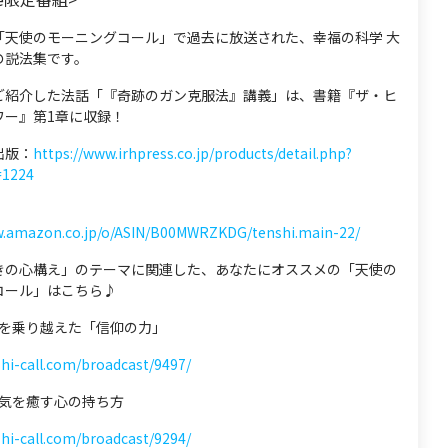
「天使のモーニングコール」で過去に放送された、幸福の科学 大
の説法集です。
ご紹介した法話「『奇跡のガン克服法』講義」は、書籍『ザ・ヒ
ワー』第1章に収録！
出版：
https://www.irhpress.co.jp/products/detail.php?
=1224
w.amazon.co.jp/o/ASIN/B00MWRZKDG/tenshi.main-22/
きの心構え」のテーマに関連した、あなたにオススメの「天使の
コール」はこちら♪
 病を乗り越えた「信仰の力」
shi-call.com/broadcast/9497/
 病気を癒す心の持ち方
shi-call.com/broadcast/9294/