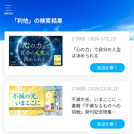
MENU
「利他」の検索結果
1799回（2026/3/21,22）
「心の力」で自分の人生
は決められる
放送を聴く
1786回（2025/12/20,21）
不滅の光、いまここに ―
書籍『不滅なるものへの
挑戦』発刊記念特集―
放送を聴く