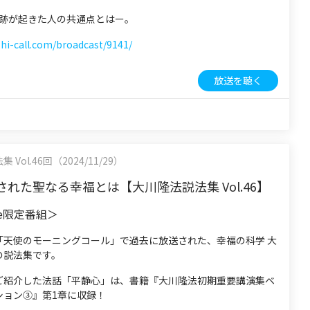
 奇跡が起きた人の共通点とはー。
shi-call.com/broadcast/9141/
放送を聴く
Vol.46回（2024/11/29）
れた聖なる幸福とは【大川隆法説法集 Vol.46】
be限定番組＞
「天使のモーニングコール」で過去に放送された、幸福の科学 大
の説法集です。
ご紹介した法話「平静心」は、書籍『大川隆法初期重要講演集ベ
ション③』第1章に収録！