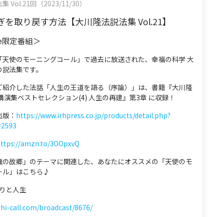
Vol.21回（2023/11/30）
を取り戻す方法【大川隆法説法集 Vol.21】
be限定番組＞
「天使のモーニングコール」で過去に放送された、幸福の科学 大
の説法集です。
ご紹介した法話「人生の王道を語る（序論）」は、書籍『大川隆
講演集ベストセレクション(4) 人生の再建』第3章 に収録！
出版：
https://www.irhpress.co.jp/products/detail.php?
=2593
ttps://amzn.to/3OOpxvQ
魂の故郷」のテーマに関連した、あなたにオススメの「天使のモ
ール」はこちら♪
悟りと人生
shi-call.com/broadcast/8676/