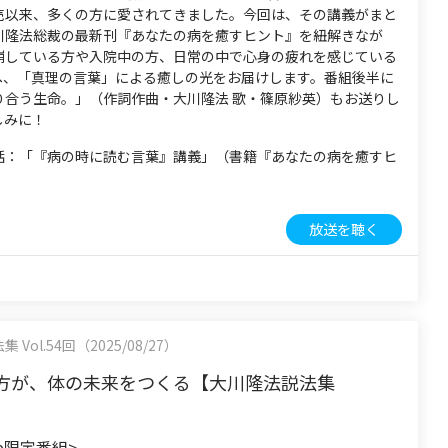
売以来、多くの方に愛されてきました。今回は、その講義がまと
川隆法総裁の最新刊『あなたの病を癒すヒント』を紐解きなが
崩している方や入院中の方、日常の中で心身の疲れを感じている
へ、「真理の言葉」による癒しの光をお届けします。番組後半に
り合う生命。」（作詞作曲・大川隆法 歌・篠原紗英）もお送りし
しみに！
話：「『病の時に読む言葉』講義」（書籍『あなたの病を癒すヒ
）
放送を聴く
Vol.54回（2025/08/27）
方が、体の未来をつくる【大川隆法説法集
be限定番組>