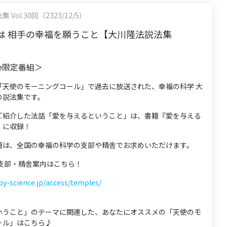
Vol.30回（2323/12/5）
は 相手の幸福を願うこと【大川隆法説法集
be限定番組＞
「天使のモーニングコール」で過去に放送された、幸福の科学 大
の説法集です。
ご紹介した法話「愛を与えるということ」は、書籍『愛を与える
』に収録！
籍は、全国の幸福の科学の支部や精舎でお求めいただけます。
 支部・精舎案内はこちら！
py-science.jp/access/temples/
いうこと」のテーマに関連した、あなたにオススメの「天使のモ
ール」はこちら♪