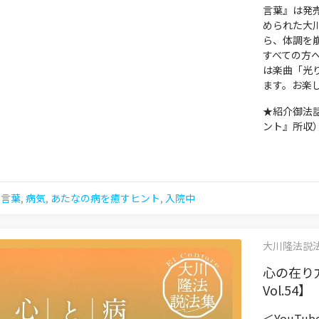
言葉』は発
められた大
ら、体調を
すべての方
は楽曲「光
ます。お楽
★紹介御法
ント』所収
む言葉
,
病気
,
あたなの病を癒すヒント
,
入院中
大川隆法説法集 
心の在り
Vol.54】
＜YouTu