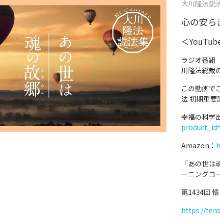
大川隆法説法集 
心の安らぎ
＜YouTu
ラジオ番組
川隆法総裁
この動画で
法 初期重要
幸福の科学
product_id
Amazon：
h
「あの世は
ーニングコ
第1434回 
https://ten