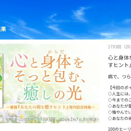
結果
1793回（202
心と身体
すヒント
病で、つ
【今回のポ
◇人生には
◇今までの
◇あなたが
◇悔やんで
◇あなたの
100のヒ