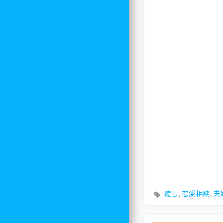
癒し
,
恋愛相談
,
夫