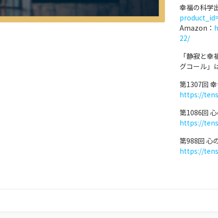
幸福の科学
product_id
Amazon：
h
22/
「静寂と幸
グコール」
第1307回
https://ten
第1086回
https://ten
第988回 
https://ten