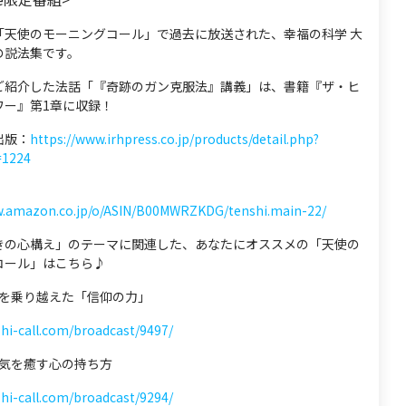
「天使のモーニングコール」で過去に放送された、幸福の科学 大
の説法集です。
ご紹介した法話「『奇跡のガン克服法』講義」は、書籍『ザ・ヒ
ワー』第1章に収録！
出版：
https://www.irhpress.co.jp/products/detail.php?
=1224
w.amazon.co.jp/o/ASIN/B00MWRZKDG/tenshi.main-22/
きの心構え」のテーマに関連した、あなたにオススメの「天使の
コール」はこちら♪
 病を乗り越えた「信仰の力」
shi-call.com/broadcast/9497/
 病気を癒す心の持ち方
shi-call.com/broadcast/9294/