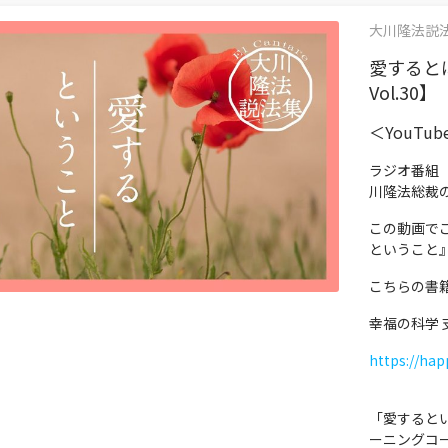
大川隆法説法集 
愛すると
Vol.30】
＜YouTu
ラジオ番組
川隆法総裁
この動画で
ということ
こちらの書
幸福の科学
https://hap
「愛すると
ーニングコ