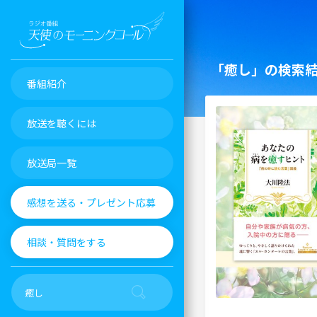
「癒し」の検索
番組紹介
放送を聴くには
放送局一覧
感想を送る・プレゼント応募
相談・質問をする