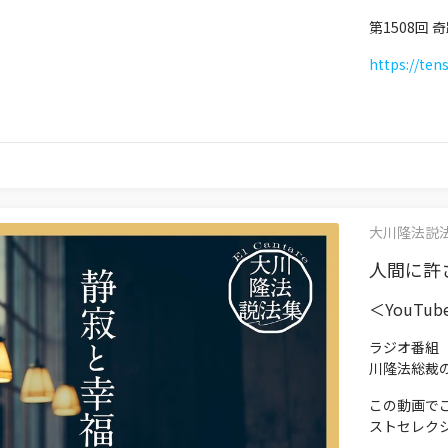
第1508回
https://ten
大川隆法説法集 
人間に許さ
＜YouTu
ラジオ番組
川隆法総裁
この動画で
ストセレク