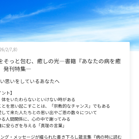
6/2/7,8）
をそっと包む、癒しの光―書籍『あなたの病を癒
』発刊特集―
らい思いをしているあなたへ
イント】
、体をいたわらないといけない時がある
ことを思い起こすことは、「宗教的なチャンス」でもある
愛して来た人たちとの思い出やご恩の数々について
いる人間関係に、心の中で謝ってみる
魂に安らぎを与える「真理の言葉」
ーリング・メッセージが綴られた書き下ろし箴言集『病の時に読む