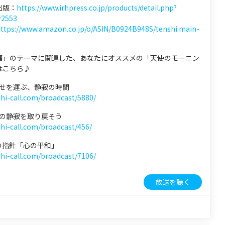
出版：
https://www.irhpress.co.jp/products/detail.php?
=2553
ttps://www.amazon.co.jp/o/ASIN/B0924B948S/tenshi.main-
福」のテーマに関連した、あなたにオススメの「天使のモーニン
はこちら♪
 幸せを運ぶ、静寂の時間
shi-call.com/broadcast/5880/
 心の静寂を取り戻そう
shi-call.com/broadcast/456/
心の指針「心の平和」
shi-call.com/broadcast/7106/
放送を聴く