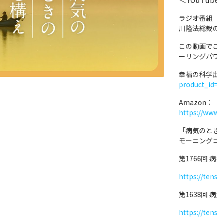
ラジオ番組
川隆法総裁
この動画で
ーリングパ
幸福の科学
product_id
Amazon：
https://ww
「病気のと
モーニング
第1766回
https://ten
第1638回
https://ten