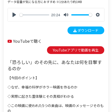
データ容量が気になる方におすすめ ※1分あたり約1MB
20:24
P
M
S
l
u
e
ダウンロード
a
t
t
y
e
t
YouTubeで聴く
i
n
YouTubeアプリで動画を再生
g
s
「恐ろしい」のその先に、あなたは何を目撃す
るのか
【今回のポイント】
◇なぜ、幸福の科学がホラー映画を作るのか
◇実際に起きた霊体験とその真相がわかる
◇この映画に使われた5つの楽曲は、映画のメッセージそのも
の