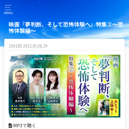
MENU
映画『夢判断、そして恐怖体験へ』特集②～恐
怖体験編～
1561回 2021/8/28,29
MP3で聴く