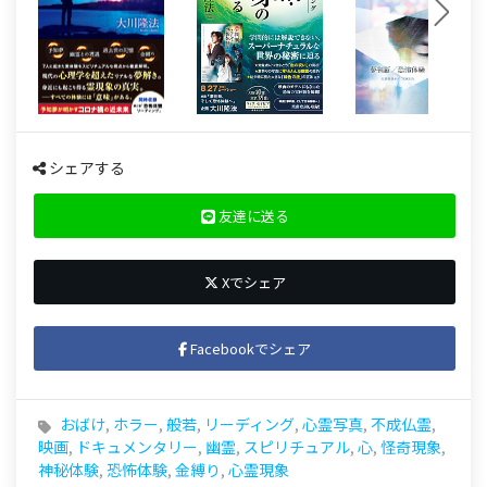
シェアする
友達に送る
Xでシェア
Facebookでシェア
おばけ
,
ホラー
,
般若
,
リーディング
,
心霊写真
,
不成仏霊
,
映画
,
ドキュメンタリー
,
幽霊
,
スピリチュアル
,
心
,
怪奇現象
,
神秘体験
,
恐怖体験
,
金縛り
,
心霊現象