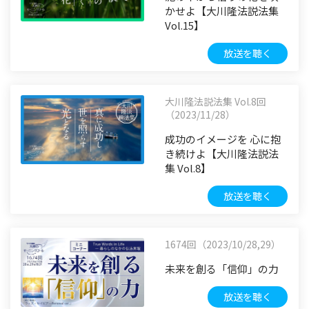
かせよ【大川隆法説法集
Vol.15】
放送を聴く
大川隆法説法集 Vol.8回
（2023/11/28）
成功のイメージを 心に抱
き続けよ【大川隆法説法
集 Vol.8】
放送を聴く
1674回（2023/10/28,29）
未来を創る「信仰」の力
放送を聴く