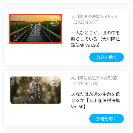
大川隆法説法集 Vol.56回
（2025/10/07）
一人ひとりが、世の中を
照らしている【大川隆法
説法集 Vol.56】
放送を聴く
大川隆法説法集 Vol.50回
（2025/04/18）
あなたは永遠の生命を信
じるか【大川隆法説法集
Vol.50】
放送を聴く