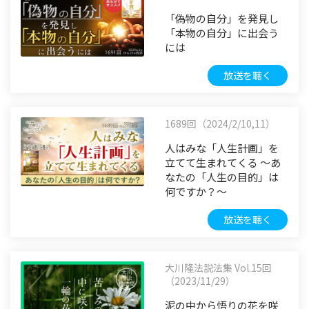
「偽物の自分」を発見し
「本物の自分」に出会う
には
放送を聴く
1689回（2024/2/10,11）
人はみな「人生計画」を
立てて生まれてくる ～あ
なたの「人生の目的」は
何ですか？～
放送を聴く
大川隆法説法集 Vol.15回
（2023/11/29）
泥の中から悟りの花を咲