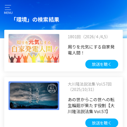
MENU
「環境」の検索結果
1801回（2026/４/4,5）
周りを元気にする自家発
電人間！
放送を聴く
大川隆法説法集 Vol.57回
（2025/10/31）
あの世からこの世への転
生輪廻が果たす役割【大
川隆法説法集 Vol.57】
放送を聴く