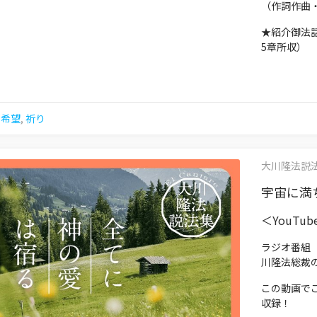
（作詞作曲
★紹介御法
5章所収）
と希望
,
祈り
大川隆法説法集 
宇宙に満ち
＜YouTu
ラジオ番組
川隆法総裁
この動画で
収録！