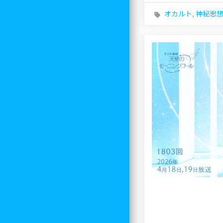
オカルト
,
神秘思