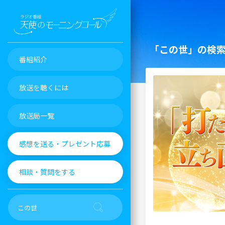
「この世」の検
番組紹介
放送を聴くには
放送局一覧
感想を送る・プレゼント応募
相談・質問をする