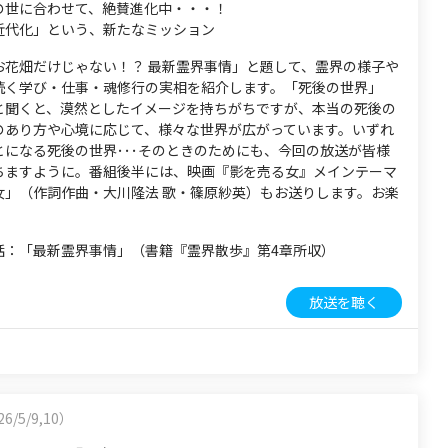
の世に合わせて、絶賛進化中・・・！
近代化」という、新たなミッション
お花畑だけじゃない！？ 最新霊界事情」と題して、霊界の様子や
続く学び・仕事・魂修行の実相を紹介します。「死後の世界」
と聞くと、漠然としたイメージを持ちがちですが、本当の死後の
のあり方や心境に応じて、様々な世界が広がっています。いずれ
とになる死後の世界･･･そのときのためにも、今回の放送が皆様
ちますように。番組後半には、映画『影を売る女』メインテーマ
女」（作詞作曲・大川隆法 歌・篠原紗英）もお送りします。お楽
話：「最新霊界事情」（書籍『霊界散歩』第4章所収）
放送を聴く
6/5/9,10）