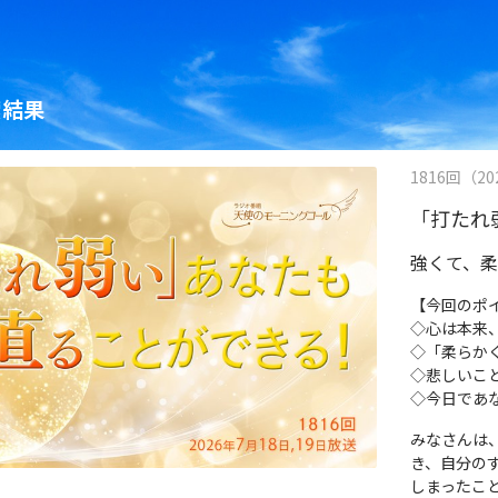
索結果
1816回（202
「打たれ
強くて、
【今回のポ
◇心は本来
◇「柔らか
◇悲しいこ
◇今日であ
みなさんは
き、自分の
しまったこ