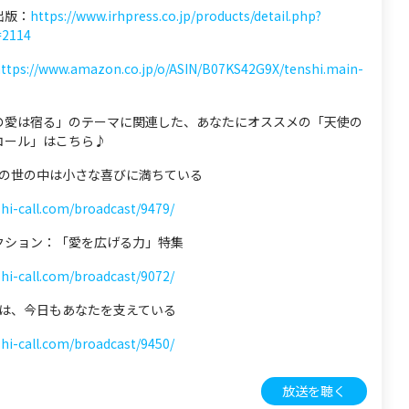
出版：
https://www.irhpress.co.jp/products/detail.php?
=2114
ttps://www.amazon.co.jp/o/ASIN/B07KS42G9X/tenshi.main-
の愛は宿る」のテーマに関連した、あなたにオススメの「天使の
コール」はこちら♪
 この世の中は小さな喜びに満ちている
shi-call.com/broadcast/9479/
クション：「愛を広げる力」特集
shi-call.com/broadcast/9072/
 仏は、今日もあなたを支えている
shi-call.com/broadcast/9450/
放送を聴く