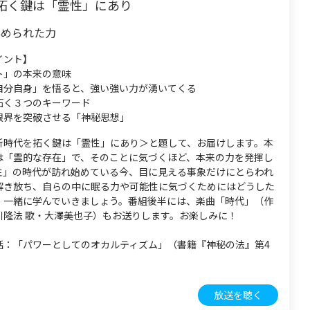
拓く鍵は「霊性」にあり
秘められた力
イント】
ト」の本来の意味
自分自身」を悟ると、強い強い力が湧いてくる
拓く３つのキーワード
限界を突破させる「神秘思想」
新時代を拓く鍵は「霊性」にあり＞と題して、お届けします。本
は「霊的な存在」で、そのことに気づくほど、本来の力を発揮し
性」の時代が訪れ始めている今、目に見える事象だけにとらわれ
解き放ち、自らの中に眠る力や可能性に気づくためにはどうした
、一緒に学んでいきましょう。番組後半には、楽曲「時代」（作
川隆法 歌・大澤美也子）もお送りします。お楽しみに！
話：「パワーとしてのオカルティズム」（書籍『神秘の法』第4
放送を聴く