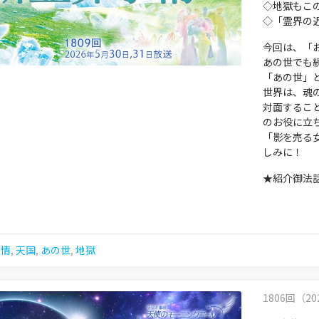
◇地獄もこ
◇「霊界の
今回は、「
あの世でも
「あの世」
世界は、魂
対面するこ
のお役に立
「影を売る
しみに！
★紹介御法
事情
,
天国
,
あの世
,
地獄
1806回（202