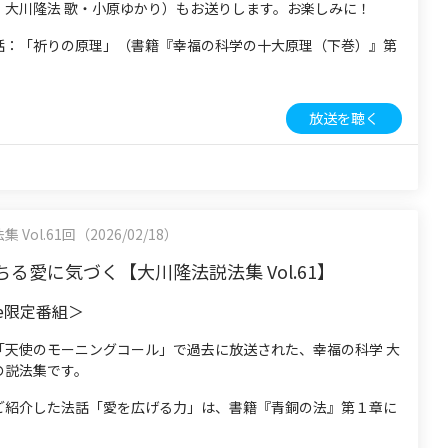
・大川隆法 歌・小原ゆかり）もお送りします。お楽しみに！
話：「祈りの原理」（書籍『幸福の科学の十大原理（下巻）』第
放送を聴く
Vol.61回（2026/02/18）
る愛に気づく【大川隆法説法集 Vol.61】
be限定番組＞
「天使のモーニングコール」で過去に放送された、幸福の科学 大
の説法集です。
ご紹介した法話「愛を広げる力」は、書籍『青銅の法』第１章に