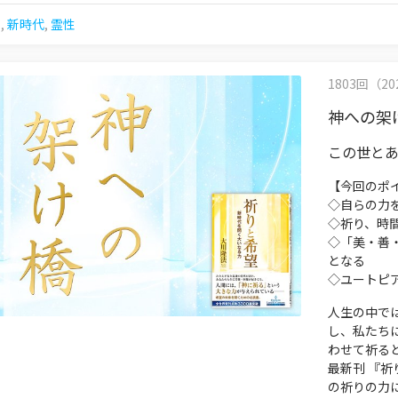
想
,
新時代
,
霊性
1803回（202
神への架
この世と
【今回のポ
◇自らの力
◇祈り、時
◇「美・善
となる
◇ユートピ
人生の中で
し、私たち
わせて祈る
最新刊 『
の祈りの力