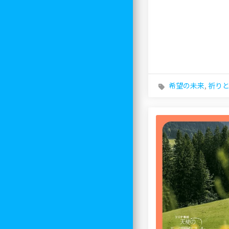
希望の未来
,
祈り