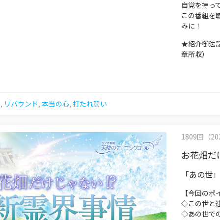
自覚を持っ
この番組を
みに！
★紹介御法
章所収）
た
,
リバウンド
,
本当の心
,
打たれ弱い
1809回（202
お花畑だ
「あの世
【今回のポ
◇この世と
◇あの世で