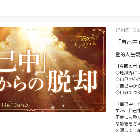
1794回（202
「自己中
霊的人生
【今回のポ
◇地獄界に
◇自己中心
◇自己中か
◇自分でつ
「自己中」
すが、自己
不幸にも重
な影響を与
を通して一