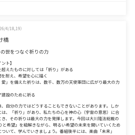
6/4/18,19）
け橋
あの世をつなぐ祈りの力
イント】
を超えたものに対しては「祈り」がある
間を耐え、希望を心に描く
・愛」を備えた祈りは、数千、数万の天使軍団に広がり最大の力
ア建設のために祈る
は、自分の力ではどうすることもできないことがあります。しか
には、「祈り」があり、私たちの心を神の心（宇宙の意思）に合
とき、その祈りは最大の力を発揮します。今回は大川隆法総裁の
祈りと希望』を紐解きながら、明るい希望の未来を開いていくため
について、学んでいきましょう。番組後半には、楽曲「未来」