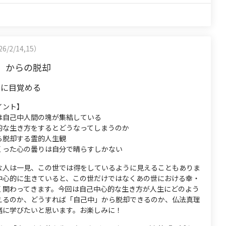
6/2/14,15）
」からの脱却
観に目覚める
イント】
は自己中人間の塊が集結している
的な生き方をするとどうなってしまうのか
ら脱却する霊的人生観
くった心の曇りは自分で晴らすしかない
な人は一見、この世では得をしているように見えることもありま
中心的に生きていると、この世だけではなくあの世における幸・
く関わってきます。今回は自己中心的な生き方が人生にどのよう
えるのか、どうすれば「自己中」から脱却できるのか、仏法真理
緒に学びたいと思います。お楽しみに！