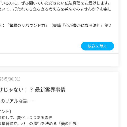
ている方に、ぜひ聞いていただきたい仏法真理をお届けします。
聴いて、打たれても立ち直る考え方を学んでみませんか？お楽し
話：「驚異のリバウンド力」（書籍『心が豊かになる法則』第2
放送を聴く
6/5/30,31）
けじゃない！？ 最新霊界事情
」のリアルな話—―
イント】
連動して、変化しつつある霊界
の精舎建立、地上の流行を決める「美の世界」