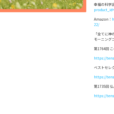
幸福の科学
product_id
Amazon：
h
22/
「全てに神
モーニング
第1764回
https://ten
ベストセレ
https://ten
第1735回
https://ten