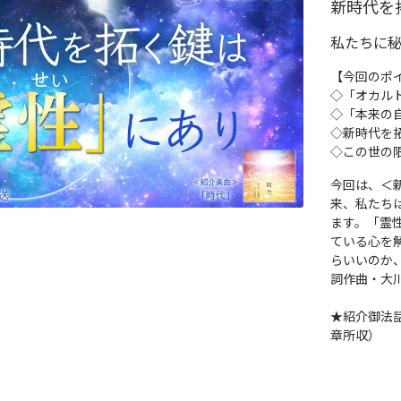
新時代を
私たちに
【今回のポ
◇「オカル
◇「本来の
◇新時代を
◇この世の
今回は、＜
来、私たち
ます。「霊
ている心を
らいいのか
詞作曲・大
★紹介御法
章所収）