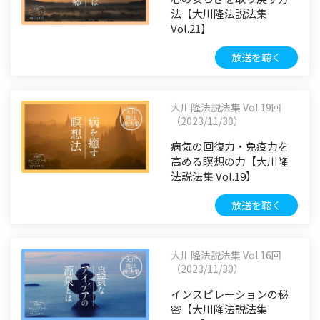
法【大川隆法説法集
Vol.21】
放送を聴く
大川隆法説法集 Vol.19回
（2023/11/30）
病気の回復力・免疫力を
高める瞑想の力【大川隆
法説法集 Vol.19】
放送を聴く
大川隆法説法集 Vol.16回
（2023/11/30）
インスピレーションの秘
密【大川隆法説法集