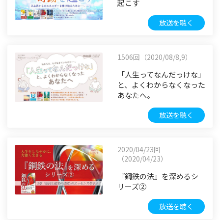
起こす
放送を聴く
1506回（2020/08/8,9）
「人生ってなんだっけな」
と、よくわからなくなった
あなたへ。
放送を聴く
2020/04/23回
（2020/04/23）
『鋼鉄の法』を深めるシ
リーズ②
放送を聴く