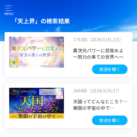
MENU
「天上界」の検索結果
1792回（2026/1/31,2/1）
異次元パワーに目覚めよ
～努力の果ての世界へ～
放送を聴く
1694回（2024/3/16,17）
天国ってどんなところ？―
無限の宇宙の中で―
放送を聴く