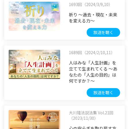
1693回（2024/3/9,10）
祈り ～過去・現在・未来
を変える力～
放送を聴く
1689回（2024/2/10,11）
人はみな「人生計画」を
立てて生まれてくる ～あ
なたの「人生の目的」は
何ですか？～
放送を聴く
大川隆法説法集 Vol.21回
（2023/11/30）
心の安らぎを取り戻す方