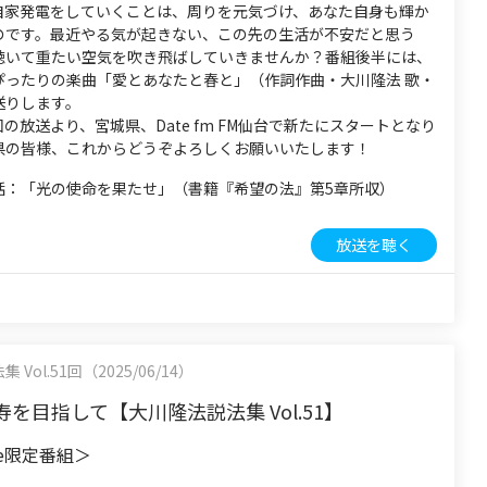
自家発電をしていくことは、周りを元気づけ、あなた自身も輝か
のです。最近やる気が起きない、この先の生活が不安だと思う
聴いて重たい空気を吹き飛ばしていきませんか？番組後半には、
ぴったりの楽曲「愛とあなたと春と」（作詞作曲・大川隆法 歌・
送りします。
の放送より、宮城県、Date fm FM仙台で新たにスタートとなり
県の皆様、これからどうぞよろしくお願いいたします！
話：「光の使命を果たせ」（書籍『希望の法』第5章所収）
放送を聴く
Vol.51回（2025/06/14）
を目指して【大川隆法説法集 Vol.51】
be限定番組＞