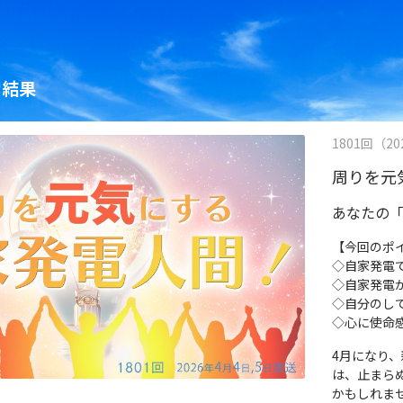
索結果
1801回（20
周りを元
あなたの「
【今回のポ
◇自家発電
◇自家発電
◇自分のし
◇心に使命
4月になり
は、止まら
かもしれま