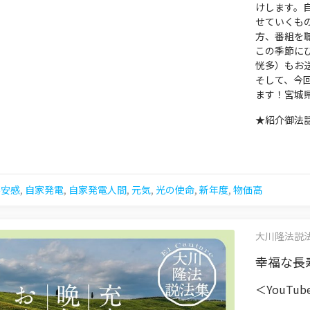
けします。
せていくも
方、番組を
この季節に
恍多）もお
そして、今回
ます！宮城
★紹介御法
不安感
,
自家発電
,
自家発電人間
,
元気
,
光の使命
,
新年度
,
物価高
大川隆法説法集 
幸福な長寿
＜YouTu