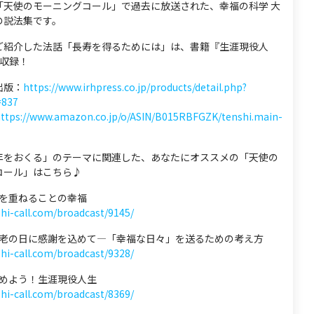
「天使のモーニングコール」で過去に放送された、幸福の科学 大
の説法集です。
ご紹介した法話「長寿を得るためには」は、書籍『生涯現役人
に収録！
出版：
https://www.irhpress.co.jp/products/detail.php?
=837
ttps://www.amazon.co.jp/o/ASIN/B015RBFGZK/tenshi.main-
年をおくる」のテーマに関連した、あなたにオススメの「天使の
コール」はこちら♪
 年を重ねることの幸福
shi-call.com/broadcast/9145/
 敬老の日に感謝を込めて―「幸福な日々」を送るための考え方
shi-call.com/broadcast/9328/
 始めよう！生涯現役人生
shi-call.com/broadcast/8369/