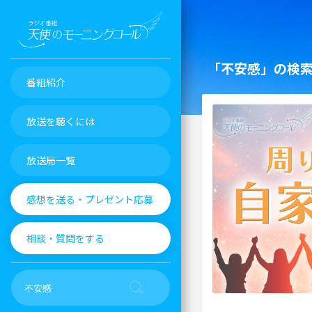
「不安感」の検
番組紹介
放送を聴くには
放送局一覧
感想を送る・プレゼント応募
相談・質問をする