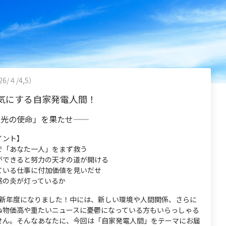
26/４/4,5）
気にする自家発電人間！
光の使命」を果たせ――
イント】
で「あなた一人」をまず救う
ができると努力の天才の道が開ける
ている仕事に付加価値を見いだせ
感の炎が灯っているか
、新年度になりました！中には、新しい環境や人間関係、さらに
ぬ物価高や重たいニュースに憂鬱になっている方もいらっしゃる
せん。そんなあなたに、今回は「自家発電人間」をテーマにお届