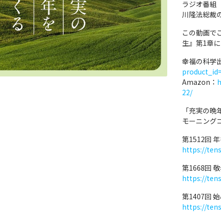
ラジオ番組
川隆法総裁
この動画で
生』第1章
幸福の科学
product_id
Amazon：
h
22/
「充実の晩
モーニング
第1512回
https://ten
第1668回
https://ten
第1407回
https://ten