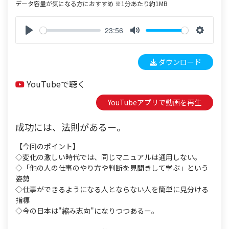
データ容量が気になる方におすすめ ※1分あたり約1MB
23:56
P
M
S
l
u
e
ダウンロード
a
t
t
y
e
t
YouTubeで聴く
i
n
YouTubeアプリで動画を再生
g
s
成功には、法則があるー。
【今回のポイント】
◇変化の激しい時代では、同じマニュアルは通用しない。
◇「他の人の仕事のやり方や判断を見聞きして学ぶ」という
姿勢
◇仕事ができるようになる人とならない人を簡単に見分ける
指標
◇今の日本は"縮み志向"になりつつあるー。