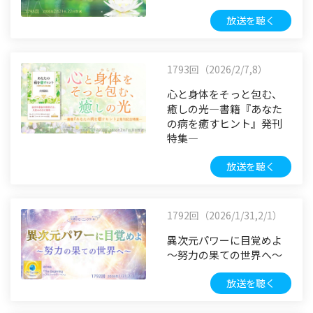
放送を聴く
1793回（2026/2/7,8）
心と身体をそっと包む、
癒しの光―書籍『あなた
の病を癒すヒント』発刊
特集―
放送を聴く
1792回（2026/1/31,2/1）
異次元パワーに目覚めよ
～努力の果ての世界へ～
放送を聴く