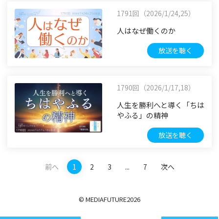
1791回（2026/1/24,25）
人はなぜ働くのか
放送を聴く
1790回（2026/1/17,18）
人生を勝利へと導く「ちは
やふる」の精神
放送を聴く
前へ
1
2
3
...
7
次へ
© MEDIAFUTURE
2026