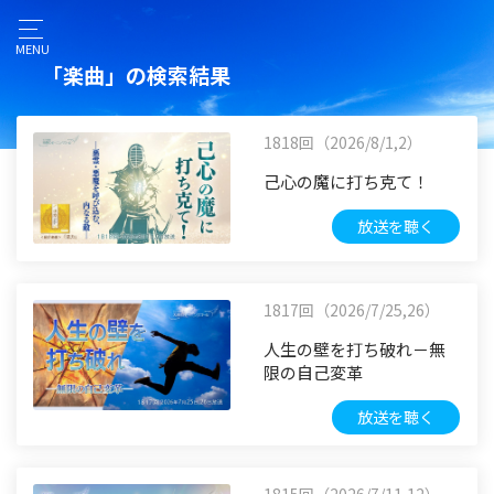
MENU
「楽曲」の検索結果
1818回（2026/8/1,2）
己心の魔に打ち克て！
放送を聴く
1817回（2026/7/25,26）
人生の壁を打ち破れ－無
限の自己変革
放送を聴く
1815回（2026/7/11,12）