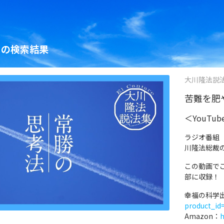
」の検索結果
大川隆法説法集 
苦難を肥や
＜YouTu
ラジオ番組
川隆法総裁
この動画で
部に収録！
幸福の科学
product_id
Amazon：
h