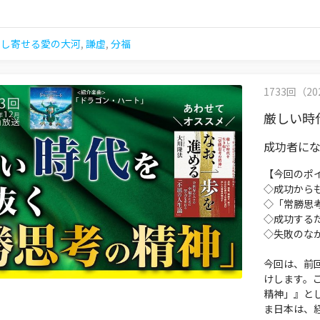
押し寄せる愛の大河
,
謙虚
,
分福
1733回（202
厳しい時
成功者に
【今回のポ
◇成功から
◇「常勝思
◇成功する
◇失敗のな
今回は、前
けします。
精神」』と
ま日本は、