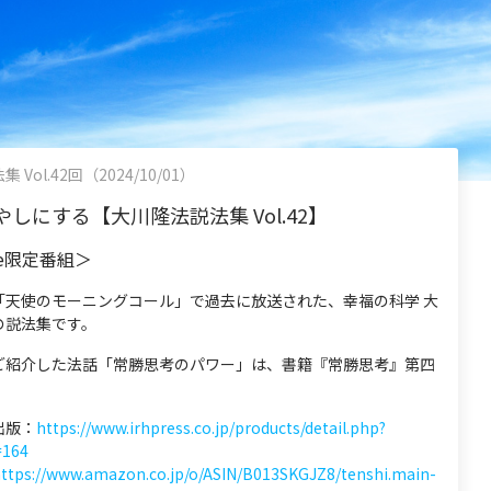
Vol.42回（2024/10/01）
しにする【大川隆法説法集 Vol.42】
be限定番組＞
「天使のモーニングコール」で過去に放送された、幸福の科学 大
の説法集です。
ご紹介した法話「常勝思考のパワー」は、書籍『常勝思考』第四
出版：
https://www.irhpress.co.jp/products/detail.php?
=164
ttps://www.amazon.co.jp/o/ASIN/B013SKGJZ8/tenshi.main-