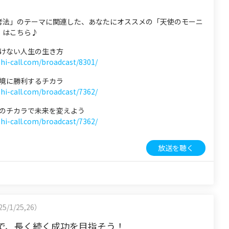
考法」のテーマに関連した、あなたにオススメの「天使のモーニ
」はこちら♪
 負けない人生の生き方
shi-call.com/broadcast/8301/
 逆境に勝利するチカラ
shi-call.com/broadcast/7362/
 心のチカラで未来を変えよう
shi-call.com/broadcast/7362/
放送を聴く
5/1/25,26）
で、長く続く成功を目指そう！