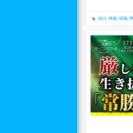
成功
,
植福
,
惜福
,