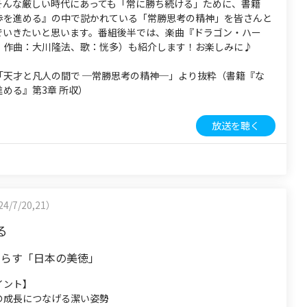
そんな厳しい時代にあっても「常に勝ち続ける」ために、書籍
歩を進める』の中で説かれている「常勝思考の精神」を皆さんと
でいきたいと思います。番組後半では、楽曲『ドラゴン・ハー
・作曲：大川隆法、歌：恍多）も紹介します！お楽しみに♪
「天才と凡人の間で ─常勝思考の精神─」より抜粋（書籍『な
める』第3章 所収）
放送を聴く
4/7/20,21）
る
たらす「日本の美徳」
イント】
の成長につなげる潔い姿勢