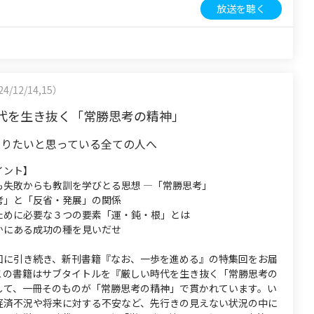
放送を聴く
4/12/14,15）
代を生き抜く「常勝思考の精神」
なりたいと思っている全ての人へ
イント】
も失敗からも教訓を学びとる思想 ―「常勝思考」
考」と「反省・発展」の関係
ために必要な３つの要素「運・鈍・根」とは
かにある成功の種を見いだせ
回に引き続き、新刊書籍『なお、一歩を進める』の特集回をお届
この書籍はサブタイトルを『厳しい時代を生き抜く「常勝思考の
して、一冊そのものが「常勝思考の精神」で貫かれています。い
経済不況や将来に対する不安など、先行きの見えない状況の中に