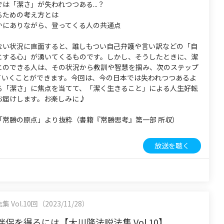
は「潔さ」が失われつつある...？
るための考え方とは
かにありながら、登ってくる人の共通点
ない状況に直面すると、誰しもつい自己弁護や言い訳などの「自
とする心」が湧いてくるものです。しかし、そうしたときに、潔
とのできる人は、その状況から教訓や智慧を掴み、次のステップ
ていくことができます。今回は、今の日本では失われつつあるよ
る「潔さ」に焦点を当てて、「潔く生きること」による人生好転
お届けします。お楽しみに♪
「常勝の原点」より抜粋（書籍『常勝思考』第一部 所収）
放送を聴く
Vol.10回（2023/11/28）
侶を得るには【大川隆法説法集 Vol.10】