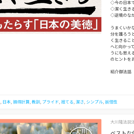
◇今の日本で
◇潔く生き
◇逆境のな
うまくいか
分を護ろう
く生きるこ
へと向かっ
うにも思え
のヒントを
紹介御法話
シ
,
日本
,
損得計算
,
教訓
,
プライド
,
捨てる
,
潔さ
,
シンプル
,
妖怪性
大川隆法説法集 
ベストな伴