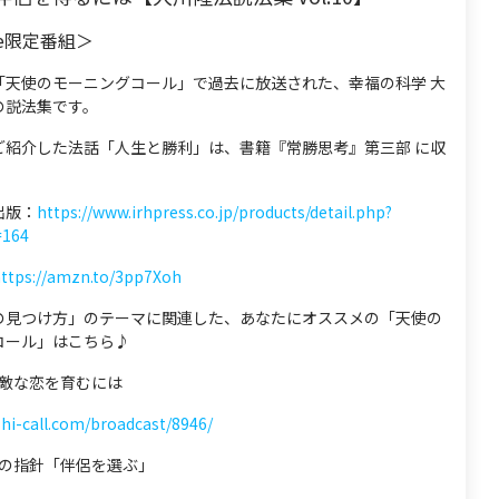
be限定番組＞
「天使のモーニングコール」で過去に放送された、幸福の科学 大
の説法集です。
ご紹介した法話「人生と勝利」は、書籍『常勝思考』第三部 に収
出版：
https://www.irhpress.co.jp/products/detail.php?
=164
ttps://amzn.to/3pp7Xoh
の見つけ方」のテーマに関連した、あなたにオススメの「天使の
コール」はこちら♪
 素敵な恋を育むには
shi-call.com/broadcast/8946/
 心の指針「伴侶を選ぶ」