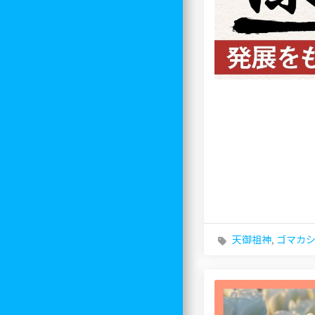
天御祖神
,
ゴマカ