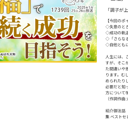
「調子が
【今回のポ
◇失意のと
◇成功の軌
◇「さらな
◇自他とも
人生には、
すが、そこ
た間違いや
ります。む
められたり
必要だと知
方について
（作詞作曲 
紹介御法話
集 ベストセ