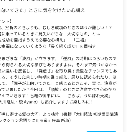
上向いてきた」ときに気を付けたい心構え
イント】
き、挫折のときよりも、むしろ成功のときのほうが難しい！？
道に乗っているときに見失いがちな「大切なもの」とは
る成功を目指すうえで必要な心構え」―「三福」
に幸福になっていくような「長く続く成功」を目指す
さまざまな「波風」が立ちます。「逆風」の時期はつらいもので
から得られる大切な学びもありますよね。それまで気づかなかっ
思い違いを反省し、「謙虚さ」を取り戻す貴重なチャンスでもあ
しろ、そうした苦しい時期を乗り越え、周りに認められたり、ほ
して、「調子が上向いてきた」と感じるときこそ、実は、注意が
っていましたか？今回は、「順境」のときに注意すべき心の在り
学んでいきます！番組の後半には、「さらば、うぬぼれ天狗」
大川隆法・歌 Ayano）も紹介します♪お楽しみに！
「押し寄せる愛の大河」より抜粋（書籍『大川隆法 初期重要講演
レクション⑥悟りに到る道』序章 所収）