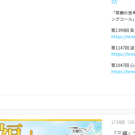
22/
「常勝の思
ングコール
第1399回
https://ten
第1147回
https://ten
第1047回
https://ten
1739回（202
「三福」