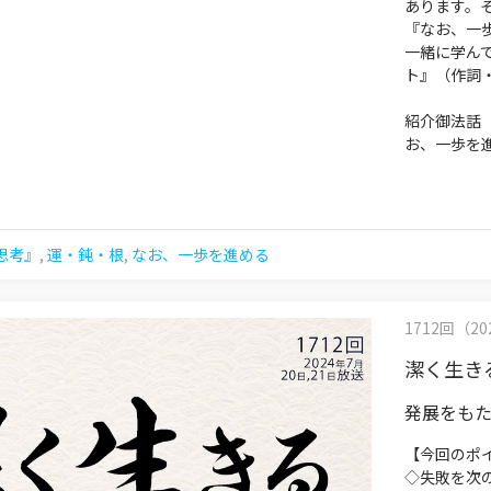
あります。
『なお、一
一緒に学ん
ト』（作詞
紹介御法話
お、一歩を進
思考』
,
運・鈍・根
,
なお、一歩を進める
1712回（202
潔く生き
発展をも
【今回のポ
◇失敗を次