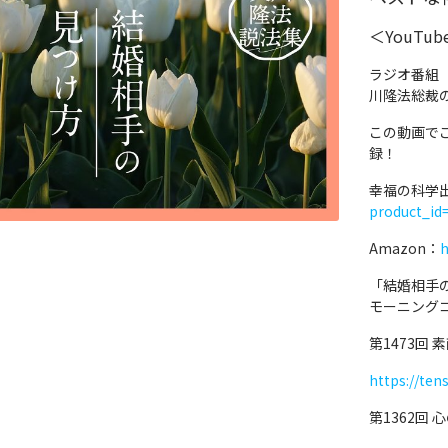
＜YouTu
ラジオ番組
川隆法総裁
この動画で
録！
幸福の科学
product_id
Amazon：
h
「結婚相手
モーニング
第1473回
https://ten
第1362回