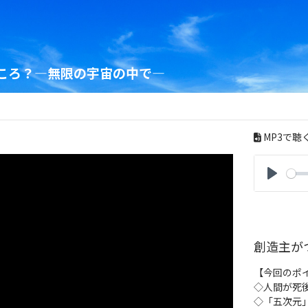
ころ？―無限の宇宙の中で―
MP3で聴
P
l
a
y
創造主が
【今回のポ
◇人間が死
◇「五次元