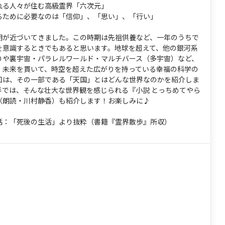
れる人々が住む高級霊界「六次元」
るために必要なのは「信仰」、「思い」、「行い」
期が近づいてきました。この時期は先祖供養など、一年のうちで
を意識するときでもあると思います。地球を超えて、他の銀河系
りや裏宇宙・パラレルワールド・マルチバース（多宇宙）など、
・未来を貫いて、時空を超えた広がりを持っている幸福の科学の
回は、その一部である「天国」とはどんな世界なのかを紹介しま
半では、そんな壮大な世界観を感じられる『小説 とっちめてやら
（朗読・川村静香）も紹介します！お楽しみに♪
話：「死後の生活」より抜粋（書籍『霊界散歩』所収）