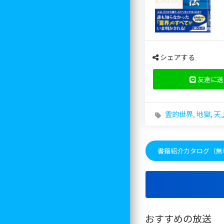
シェアする
友達に送
霊的世界
,
地獄
,
天
書籍紹介カタログ（無
おすすめの放送