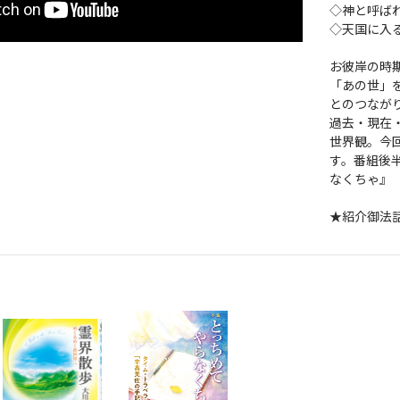
◇神と呼ば
◇天国に入
お彼岸の時
「あの世」
とのつなが
過去・現在
世界観。今
す。番組後
なくちゃ』
★紹介御法