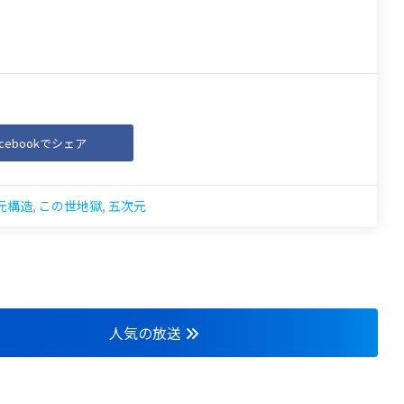
acebookでシェア
元構造
,
この世地獄
,
五次元
人気の放送