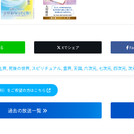
る
Xでシェア
F
上界
,
死後の世界
,
スピリチュアル
,
霊界
,
天国
,
六次元
,
七次元
,
四次元
,
次
料）をご希望の方はこちら
過去の放送一覧