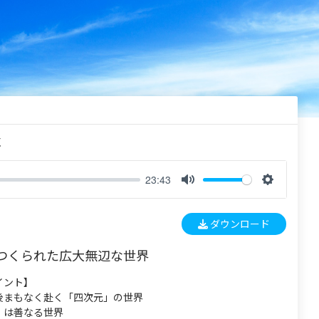
く
23:43
M
S
u
e
ダウンロード
t
t
e
t
つくられた広大無辺な世界
i
n
イント】
g
後まもなく赴く「四次元」の世界
s
」は善なる世界