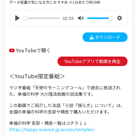
データ容量が気になる方におすすめ ※1分あたり約1MB
02:53
P
M
S
l
u
e
ダウンロード
a
t
t
y
e
t
YouTubeで聴く
i
n
YouTubeアプリで動画を再生
g
s
＜YouTube限定番組＞
ラジオ番組「天使のモーニングコール」で過去に放送され
た、幸福の科学 大川隆法総裁の説法集です。
この動画でご紹介した法話「小説『揺らぎ』について」は、
全国の幸福の科学の支部や精舎で購入いただけます。
幸福の科学 支部・精舎一覧はコチラ↓↓
https://happy-science.jp/access/temples/