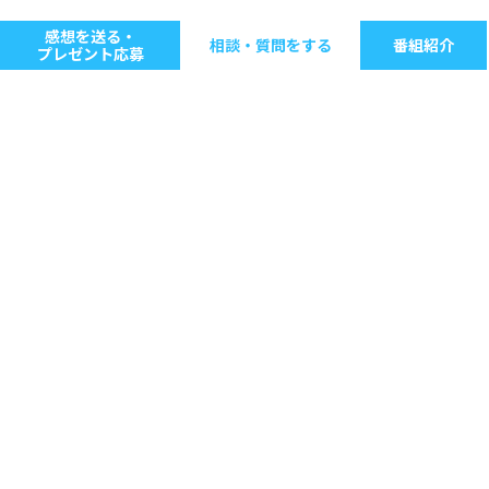
感想を送る・
相談・質問をする
番組紹介
プレゼント応募
キーワードで探す
ジャンル別に探す
音楽
ストレス
人間関係
仕事
病気・健康
生きる意味