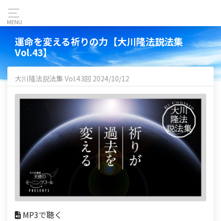
MENU
運命を変える祈りの力【大川隆法説法集
Vol.43】
大川隆法説法集 Vol.43回 2024/10/12
MP3で聴く