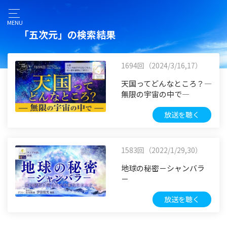
MENU
「五次元」の検索結果
1694回（2024/3/16,17）
天国ってどんなところ？―
無限の宇宙の中で―
放送を聴く
1583回（2022/1/29,30）
地球の秘密－シャンバラ
－
放送を聴く