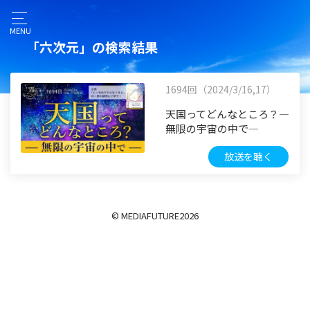
MENU
「六次元」の検索結果
1694回（2024/3/16,17）
天国ってどんなところ？―
無限の宇宙の中で―
放送を聴く
© MEDIAFUTURE
2026