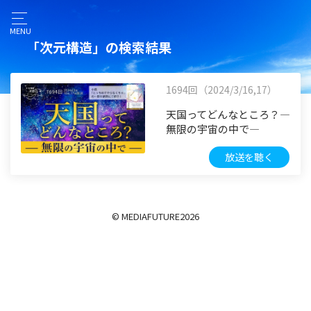
MENU
「次元構造」の検索結果
1694回（2024/3/16,17）
天国ってどんなところ？―
無限の宇宙の中で―
放送を聴く
© MEDIAFUTURE
2026