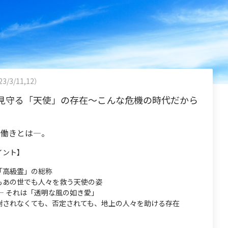
3/3/11,12）
見守る「天使」の存在～こんな危機の時代だから
の働きとは―。
イント】
「高級霊」の総称
もあの世でも人々を救う天使の姿
― それは「透明な風の如き愛」
謝されなくても、否定されても、地上の人々を助ける存在