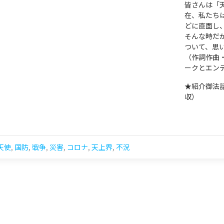
皆さんは「
在、私たち
どに直面し
そんな時だ
ついて、思
（作詞作曲
ークとエン
★紹介御法
収）
天使
,
国防
,
戦争
,
災害
,
コロナ
,
天上界
,
不況