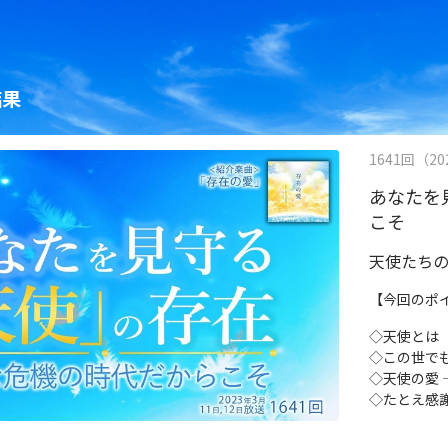
結果
1641回（202
あなたを
こそ
天使たち
【今回のポ
◇天使とは
◇この世で
◇天使の愛 
◇たとえ感