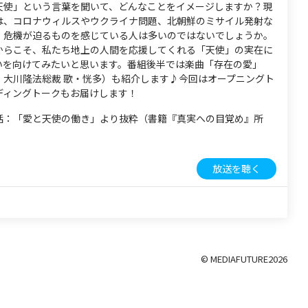
天使」という言葉を聞いて、どんなことをイメージしますか？現
は、コロナウィルスやウクライナ問題、北朝鮮のミサイル発射な
、危機が迫るものを感じている人は多いのではないでしょうか。
からこそ、私たち地上の人間を応援してくれる「天使」の実在に
いを向けてみたいと思います。番組後半では楽曲「存在の愛」
・大川隆法総裁 歌・恍多）も紹介します♪今回はオープニングト
ディングトークもお届けします！
話：「愛と天使の働き」より抜粋（書籍『真実への目覚め』所
放送を聴く
© MEDIAFUTURE
2026