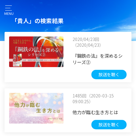
MENU
「貴人」の検索結果
2020/04/23回
（2020/04/23）
『鋼鉄の法』を深めるシ
リーズ②
放送を聴く
1485回（2020-03-15
09:00:25）
他力が臨む生き方とは
放送を聴く