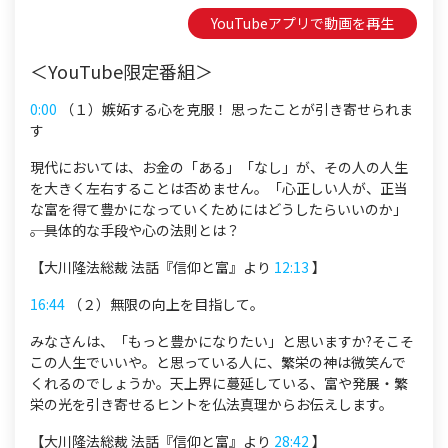
YouTubeアプリで動画を再生
＜YouTube限定番組＞
0:00
（１）嫉妬する心を克服！ 思ったことが引き寄せられま
す
現代においては、お金の「ある」「なし」が、その人の人生
を大きく左右することは否めません。「心正しい人が、正当
な富を得て豊かになっていくためにはどうしたらいいのか」
――。具体的な手段や心の法則とは？
【大川隆法総裁 法話『信仰と富』より
12:13
】
16:44
（２）無限の向上を目指して。
みなさんは、「もっと豊かになりたい」と思いますか?そこそ
この人生でいいや。と思っている人に、繁栄の神は微笑んで
くれるのでしょうか。天上界に蔓延している、富や発展・繁
栄の光を引き寄せるヒントを仏法真理からお伝えします。
【大川隆法総裁 法話『信仰と富』より
28:42
】