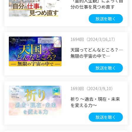
「霊的人生観」によって自
分の仕事を見つめ直す
放送を聴く
1694回（2024/3/16,17）
天国ってどんなところ？―
無限の宇宙の中で―
放送を聴く
1693回（2024/3/9,10）
祈り ～過去・現在・未来
を変える力～
放送を聴く