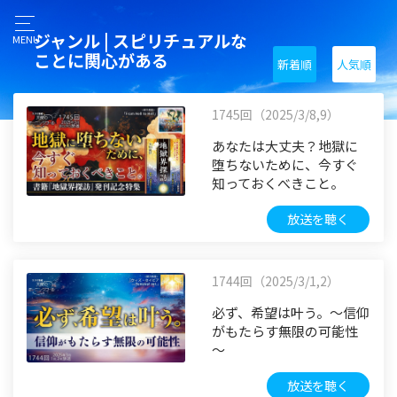
ジャンル | スピリチュアルな
MENU
ことに関心がある
新着順
人気順
1745回（2025/3/8,9）
あなたは大丈夫？地獄に
堕ちないために、今すぐ
知っておくべきこと。
放送を聴く
1744回（2025/3/1,2）
必ず、希望は叶う。～信仰
がもたらす無限の可能性
～
放送を聴く