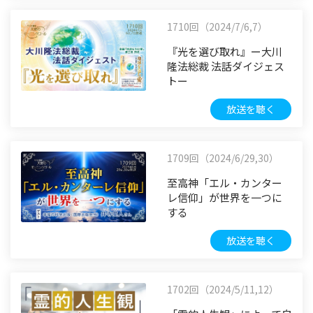
1710回（2024/7/6,7）
『光を選び取れ』ー大川
隆法総裁 法話ダイジェス
トー
放送を聴く
1709回（2024/6/29,30）
至高神「エル・カンター
レ信仰」が世界を一つに
する
放送を聴く
1702回（2024/5/11,12）