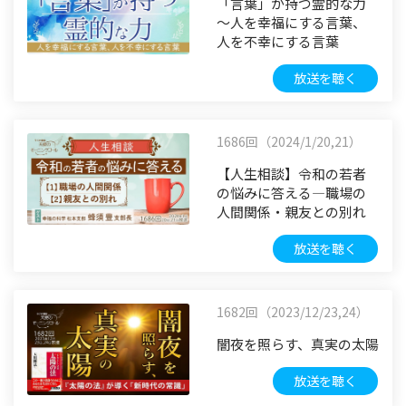
「言葉」が持つ霊的な力
～人を幸福にする言葉、
人を不幸にする言葉
放送を聴く
1686回（2024/1/20,21）
【人生相談】令和の若者
の悩みに答える―職場の
人間関係・親友との別れ
放送を聴く
1682回（2023/12/23,24）
闇夜を照らす、真実の太陽
放送を聴く