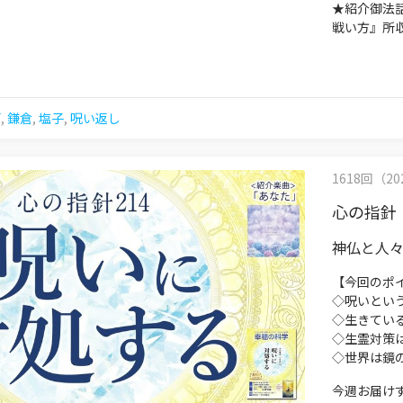
★紹介御法
戦い方』所
画
,
鎌倉
,
塩子
,
呪い返し
1618回（202
心の指針
神仏と人
【今回のポ
◇呪いとい
◇生きてい
◇生霊対策
◇世界は鏡
今週お届けす