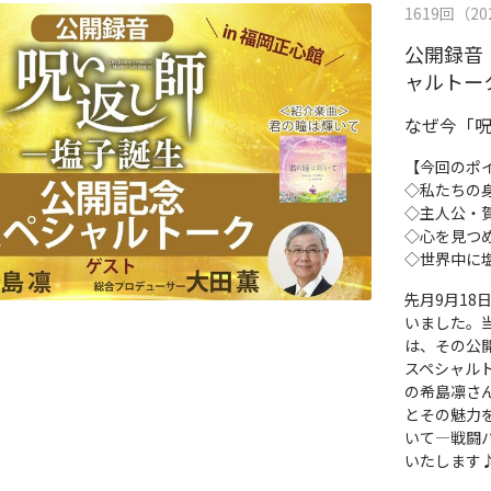
1619回（202
公開録音
ャルトー
なぜ今「
【今回のポ
◇私たちの
◇主人公・
◇心を見つ
◇世界中に
先月9月1
いました。
は、その公
スペシャル
の希島凛さん
とその魅力
いて―戦闘
いたします