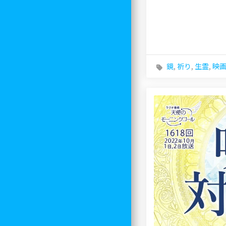
鏡
,
祈り
,
生霊
,
映