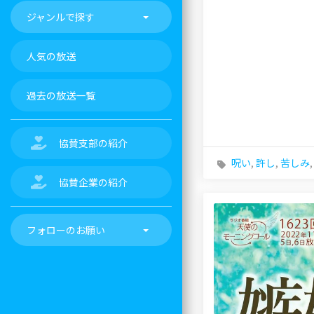
ジャンルで探す
人気の放送
過去の放送一覧
協賛支部の紹介
呪い
,
許し
,
苦しみ
協賛企業の紹介
フォローのお願い