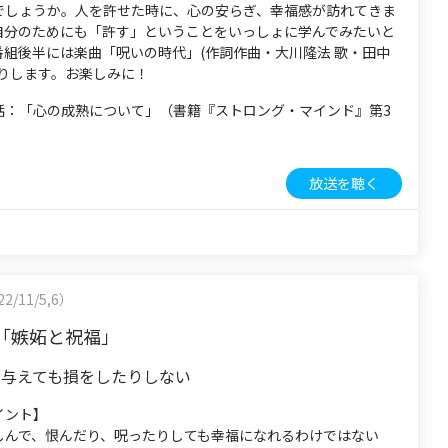
でしょうか。人を許せた時に、心の安らぎ、幸福感が訪れてきま
自分のためにも「許す」ということをいっしょに学んでみたいと
番組後半には楽曲「呪いの時代」(作詞作曲・大川隆法 歌・田中
送りします。お楽しみに！
話：「心の成熟について」（書籍『ストロング・マインド』第3
放送を聴く
2/11/5,6）
「嫉妬と祝福」
を与えても損をしたりしない
イント】
しんで、恨んだり、呪ったりしても幸福になれるわけではない