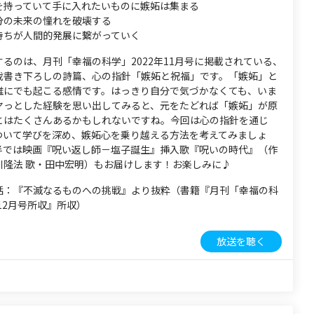
を持っていて手に入れたいものに嫉妬は集まる
分の未来の憧れを破壊する
持ちが人間的発展に繋がっていく
るのは、月刊「幸福の科学」2022年11月号に掲載されている、
裁書き下ろしの詩篇、心の指針「嫉妬と祝福」です。「嫉妬」と
誰にでも起こる感情です。はっきり自分で気づかなくても、いま
ヤっとした経験を思い出してみると、元をたどれば「嫉妬」が原
とはたくさんあるかもしれないですね。今回は心の指針を通じ
ついて学びを深め、嫉妬心を乗り越える方法を考えてみましょ
半では映画『呪い返し師－塩子誕生』挿入歌『呪いの時代』（作
川隆法 歌・田中宏明）もお届けします！お楽しみに♪
話：『不滅なるものへの挑戦』より抜粋（書籍『月刊「幸福の科
年12月号所収』所収）
放送を聴く