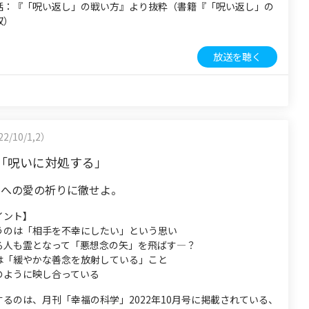
話：『「呪い返し」の戦い方』より抜粋（書籍『「呪い返し」の
収）
放送を聴く
2/10/1,2）
「呪いに対処する」
々への愛の祈りに徹せよ。
イント】
うのは「相手を不幸にしたい」という思い
る人も霊となって「悪想念の矢」を飛ばす―？
は「緩やかな善念を放射している」こと
のように映し合っている
るのは、月刊「幸福の科学」2022年10月号に掲載されている、