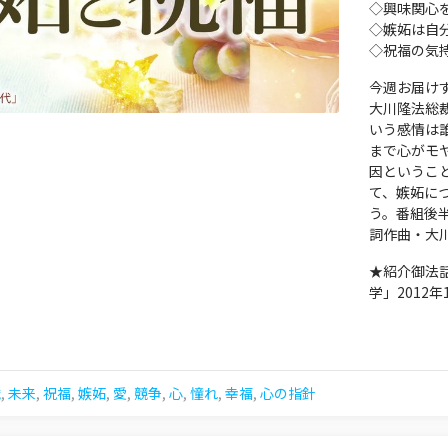
◇興味関心
◇嫉妬は自
◇祝福の気
今週お届けす
大川隆法総
いう感情は
まで心がモ
因というこ
て、嫉妬に
う。番組後
詞作曲・大
★紹介御法
学」2012
識
,
未来
,
祝福
,
嫉妬
,
愛
,
競争
,
心
,
憧れ
,
幸福
,
心の指針