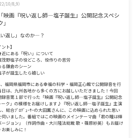
2/10/8,9）
「映画『呪い返し師―塩子誕生』公開記念スペシ
ク」
呪い返し」なのか―？
イント】
身近にある「呪い」について
賀茂野塩子の役どころ、役作りの苦労
める鎌倉のシーン
塩子が誕生したら嬉しい
8日、福岡県福岡市にある幸福の科学・福岡正心館で公開録音を行
当日は、九州各地から多くの方にお越しいただきました！今回
開録音第１部で行った「映画『呪い返し師―塩子誕生』公開記念
トーク」の模様をお届けします♪『呪い返し師―塩子誕生』主演
、総合ﾌﾟﾛﾃﾞｭｰｻｰの大田薫さんに、この映画に込められた思い
を伺いました。番組ではこの映画のメインテーマ曲「君の瞳は輝
バージョン」（作詞作曲・大川隆法総裁 歌・篠原紗英）もお届け
♪お楽しみに！