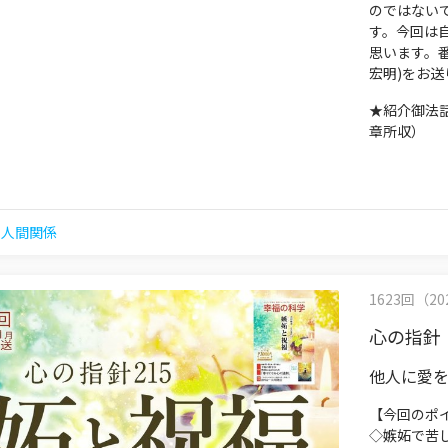
のではない
す。今回は
思います。
宏明)をお
★紹介御法
章所収）
,
人間関係
1623回（202
心の指針
他人に愛
【今回のポ
◇嫉妬で苦