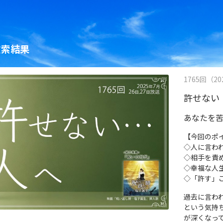
検索結果
1765回（202
許せない
あなたを
【今回のポ
◇人に言わ
◇相手を責
◇幸福な人
◇「許す」
過去に言わ
という気持
が深くなっ