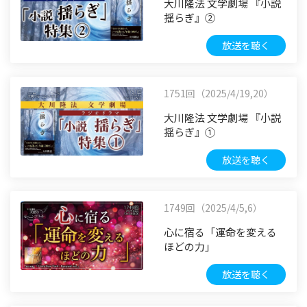
大川隆法 文学劇場 『小説
揺らぎ』②
放送を聴く
1751回（2025/4/19,20）
大川隆法 文学劇場 『小説
揺らぎ』①
放送を聴く
1749回（2025/4/5,6）
心に宿る「運命を変える
ほどの力」
放送を聴く