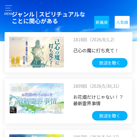
ジャンル | スピリチュアルな
MENU
ことに関心がある
新着順
人気順
1818回（2026/8/1,2）
己心の魔に打ち克て！
放送を聴く
1809回（2026/5/30,31）
お花畑だけじゃない！？
最新霊界事情
放送を聴く
1807回（2026/5/16,17）