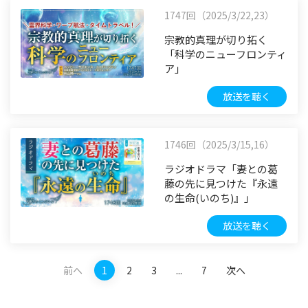
1747回（2025/3/22,23）
宗教的真理が切り拓く
「科学のニューフロンティ
ア」
放送を聴く
1746回（2025/3/15,16）
ラジオドラマ「妻との葛
藤の先に見つけた『永遠
の生命(いのち)』」
放送を聴く
前へ
1
2
3
...
7
次へ