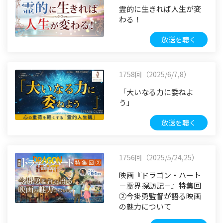
霊的に生きれば人生が変
わる！
放送を聴く
1758回（2025/6/7,8）
「大いなる力に委ねよ
う」
放送を聴く
1756回（2025/5/24,25）
映画『ドラゴン・ハート
－霊界探訪記－』特集回
②今掛勇監督が語る映画
の魅力について