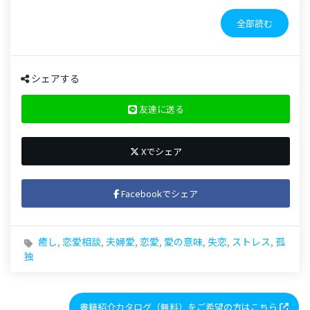
全部読む
シェアする
友達に送る
Xでシェア
Facebookでシェア
癒し
,
恋愛相談
,
夫婦愛
,
恋愛
,
愛の意味
,
失恋
,
ストレス
,
孤
独
書籍紹介カタログ（無料）をご希望の方はこちら