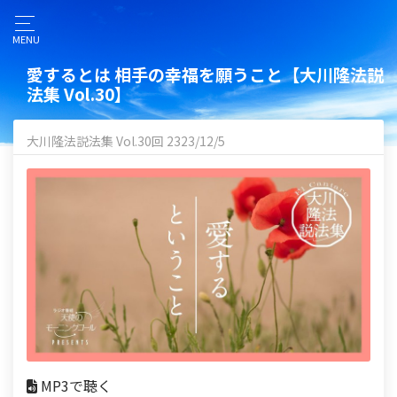
MENU
愛するとは 相手の幸福を願うこと【大川隆法説
法集 Vol.30】
大川隆法説法集 Vol.30回 2323/12/5
MP3で聴く