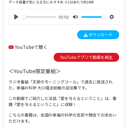
データ容量が気になる方におすすめ ※1分あたり約1MB
02:52
P
M
S
l
u
e
ダウンロード
a
t
t
y
e
t
YouTubeで聴く
i
n
YouTubeアプリで動画を再生
g
s
＜YouTube限定番組＞
ラジオ番組「天使のモーニングコール」で過去に放送され
た、幸福の科学 大川隆法総裁の説法集です。
この動画でご紹介した法話「愛を与えるということ」は、書
籍『愛を与えるということ』に収録！
こちらの書籍は、全国の幸福の科学の支部や精舎でお求めい
ただけます。