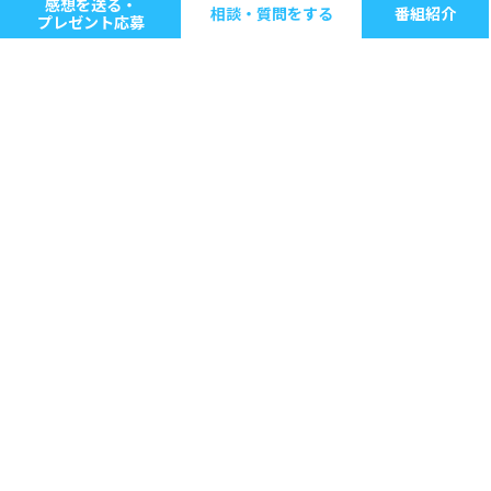
感想を送る・
相談・質問をする
番組紹介
プレゼント応募
キーワードで探す
ジャンル別に探す
音楽
ストレス
人間関係
仕事
病気・健康
生きる意味
家庭・子育て
心の指針