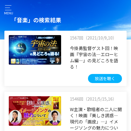
MENU
「音楽」の検索結果
1567回（2021/10/9,10）
今掛勇監督ゲスト回！映
画『宇宙の法―エローヒ
ム編―』の見どころを語
る！
放送を聴く
1546回（2021/5/15,16）
W主演・歌唱者の二人に聞
く！映画『美しき誘惑―
現代の「画皮」―』イメ
ージソングの魅力につい