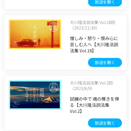
放送を聴く
大川隆法説法集 Vol.18回
（2023/11/30）
憎しみ・怒り・恨み心に
苦しむ人へ【大川隆法説
法集 Vol.18】
放送を聴く
大川隆法説法集 Vol.2回
（2023/6/9）
試練の中で 魂の輝きを得
る【大川隆法説法集
Vol.2】
放送を聴く