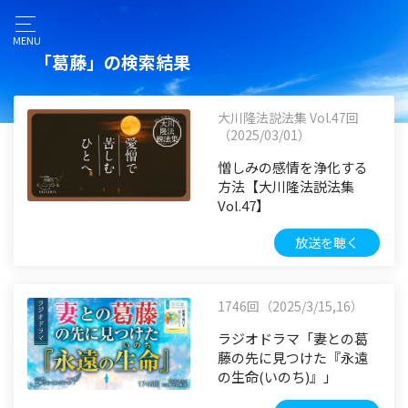
MENU
「葛藤」の検索結果
大川隆法説法集 Vol.47回
（2025/03/01）
憎しみの感情を浄化する
方法【大川隆法説法集
Vol.47】
放送を聴く
1746回（2025/3/15,16）
ラジオドラマ「妻との葛
藤の先に見つけた『永遠
の生命(いのち)』」