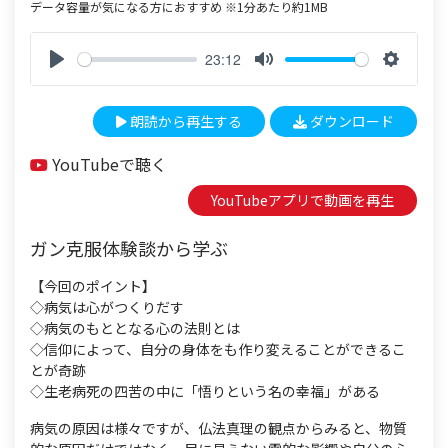
データ容量が気になる方におすすめ ※1分あたり約1MB
23:12
P
M
S
l
u
e
朗読から再生する
ダウンロード
a
t
t
y
e
t
YouTubeで聴く
i
n
YouTubeアプリで動画を再生
g
s
ガン克服体験談から学ぶ
【今回のポイント】
◇病気は心がつくりだす
◇病気のもととなる心の法則とは
◇信仰によって、自分の身体をも作り変えることができるこ
とが奇跡
◇生老病死の四苦の中に「悟りという名の幸福」がある
病気の原因は様々ですが、仏法真理の観点からみると、物質