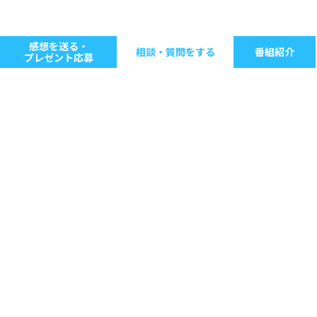
感想を送る・
相談・質問をする
番組紹介
プレゼント応募
キーワードで探す
ジャンル別に探す
音楽
ストレス
人間関係
仕事
病気・健康
生きる意味