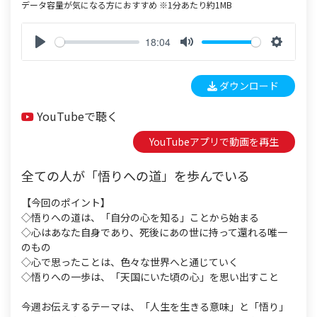
データ容量が気になる方におすすめ ※1分あたり約1MB
18:04
P
M
S
l
u
e
ダウンロード
a
t
t
y
e
t
YouTubeで聴く
i
n
YouTubeアプリで動画を再生
g
s
全ての人が「悟りへの道」を歩んでいる
【今回のポイント】
◇悟りへの道は、「自分の心を知る」ことから始まる
◇心はあなた自身であり、死後にあの世に持って還れる唯一
のもの
◇心で思ったことは、色々な世界へと通じていく
◇悟りへの一歩は、「天国にいた頃の心」を思い出すこと
今週お伝えするテーマは、「人生を生きる意味」と「悟り」