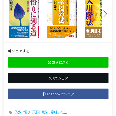
シェアする
友達に送る
Xでシェア
Facebookでシェア
仏教
,
悟り
,
天国
,
死後
,
意味
,
人生