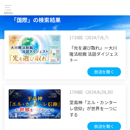
MENU
「国際」の検索結果
1710回（2024/7/6,7）
『光を選び取れ』ー大川
隆法総裁 法話ダイジェス
トー
放送を聴く
1709回（2024/6/29,30）
至高神「エル・カンター
レ信仰」が世界を一つに
する
放送を聴く