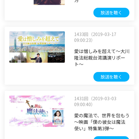
放送を聴く
1433回（2019-03-17
09:00:23）
愛は憎しみを超えて～大川
隆法総裁台湾講演リポー
ト～
放送を聴く
1431回（2019-03-03
09:00:40）
愛の魔法で、世界を包もう
～映画「僕の彼女は魔法
使い」特集第3弾～