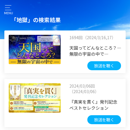
MENU
「地獄」の検索結果
1694回（2024/3/16,17）
天国ってどんなところ？―
無限の宇宙の中で―
放送を聴く
2024/03/06回
（2024/03/06）
『真実を貫く』発刊記念
ベストセレクション
放送を聴く