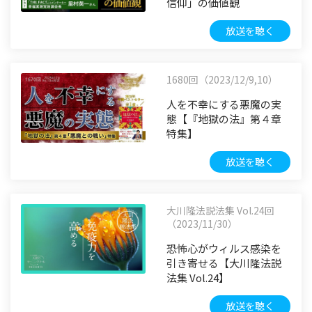
信仰」の価値観
放送を聴く
1680回（2023/12/9,10）
人を不幸にする悪魔の実
態【『地獄の法』第４章
特集】
放送を聴く
大川隆法説法集 Vol.24回
（2023/11/30）
恐怖心がウィルス感染を
引き寄せる【大川隆法説
法集 Vol.24】
放送を聴く