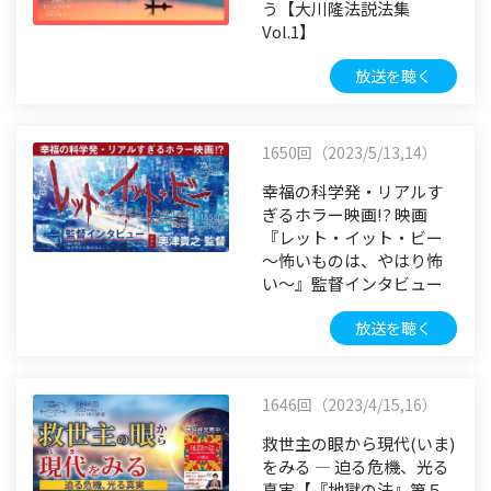
う【大川隆法説法集
Vol.1】
放送を聴く
1650回（2023/5/13,14）
幸福の科学発・リアルす
ぎるホラー映画!? 映画
『レット・イット・ビー
～怖いものは、やはり怖
い～』監督インタビュー
放送を聴く
1646回（2023/4/15,16）
救世主の眼から現代(いま)
をみる ― 迫る危機、光る
真実【『地獄の法』第５