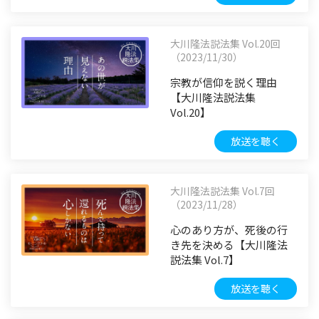
大川隆法説法集 Vol.20回
（2023/11/30）
宗教が信仰を説く理由
【大川隆法説法集
Vol.20】
放送を聴く
大川隆法説法集 Vol.7回
（2023/11/28）
心のあり方が、死後の行
き先を決める【大川隆法
説法集 Vol.7】
放送を聴く