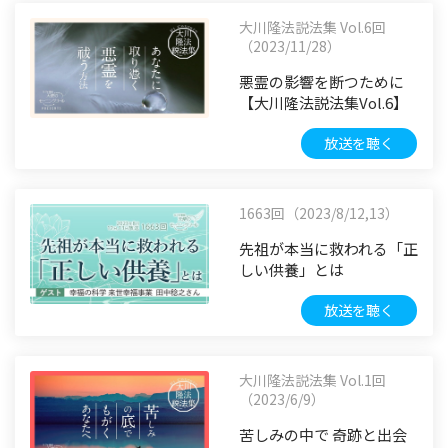
大川隆法説法集 Vol.6回
（2023/11/28）
悪霊の影響を断つために
【大川隆法説法集Vol.6】
放送を聴く
1663回（2023/8/12,13）
先祖が本当に救われる「正
しい供養」とは
放送を聴く
大川隆法説法集 Vol.1回
（2023/6/9）
苦しみの中で 奇跡と出会