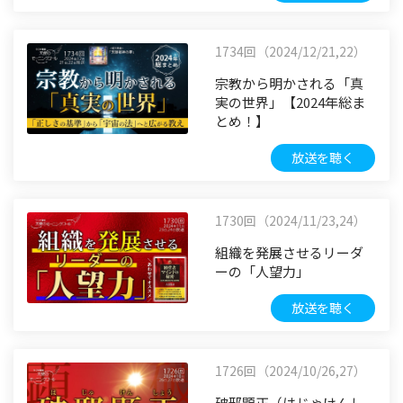
1734回（2024/12/21,22）
宗教から明かされる「真
実の世界」【2024年総ま
とめ！】
放送を聴く
1730回（2024/11/23,24）
組織を発展させるリーダ
ーの「人望力」
放送を聴く
1726回（2024/10/26,27）
破邪顕正（はじゃけんし