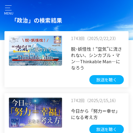
MENU
「政治」の検索結果
1743回（2025/2/22,23）
脱･妖怪性！“空気”に流さ
れない、シンカブル・マ
ン―Thinkable Man―に
なろう
放送を聴く
1742回（2025/2/15,16）
今日から「努力＝幸せ」
になる考え方
放送を聴く