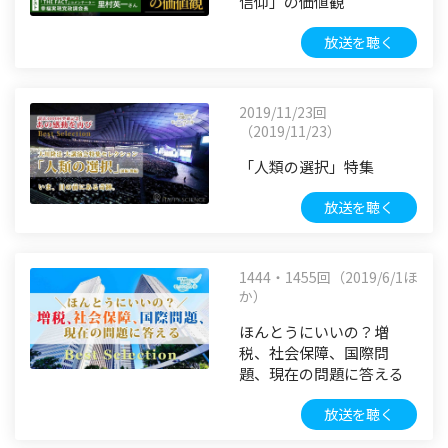
信仰」の価値観
放送を聴く
2019/11/23回
（2019/11/23）
「人類の選択」特集
放送を聴く
1444・1455回（2019/6/1ほ
か）
ほんとうにいいの？増
税、社会保障、国際問
題、現在の問題に答える
放送を聴く