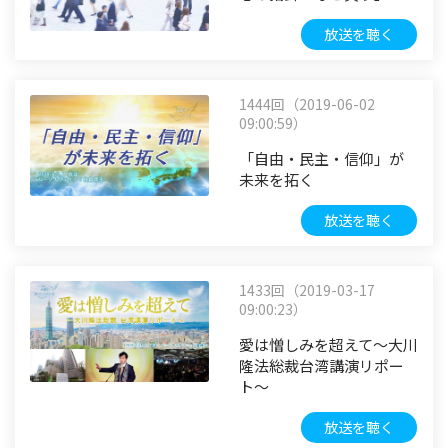
放送を聴く
1444回（2019-06-02
09:00:59）
「自由・民主・信仰」が
未来を拓く
放送を聴く
1433回（2019-03-17
09:00:23）
愛は憎しみを超えて～大川
隆法総裁台湾講演リポー
ト～
放送を聴く