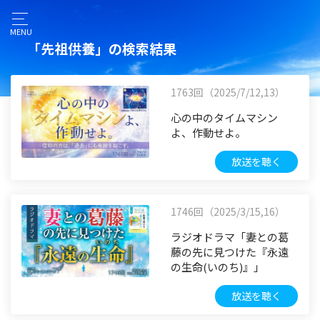
MENU
「先祖供養」の検索結果
1763回（2025/7/12,13）
心の中のタイムマシン
よ、作動せよ。
放送を聴く
1746回（2025/3/15,16）
ラジオドラマ「妻との葛
藤の先に見つけた『永遠
の生命(いのち)』」
放送を聴く