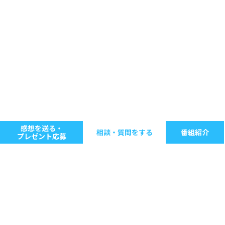
感想を送る・
相談・質問をする
番組紹介
プレゼント応募
キーワードで探す
ジャンル別に探す