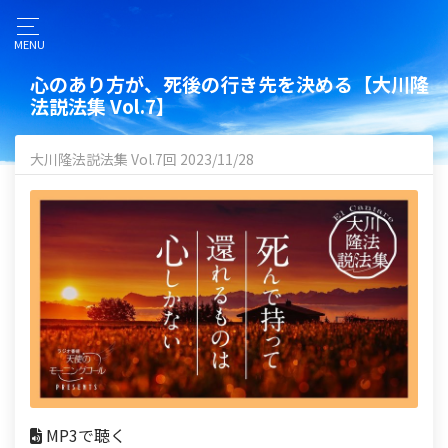
MENU
心のあり方が、死後の行き先を決める【大川隆
法説法集 Vol.7】
大川隆法説法集 Vol.7回 2023/11/28
MP3で聴く