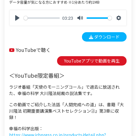
データ容量が気になる方におすすめ ※1分あたり約1MB
03:23
P
M
S
l
u
e
ダウンロード
a
t
t
y
e
t
YouTubeで聴く
i
n
YouTubeアプリで動画を再生
g
s
＜YouTube限定番組＞
ラジオ番組「天使のモーニングコール」で過去に放送され
た、幸福の科学 大川隆法総裁の説法集です。
この動画でご紹介した法話「人間完成への道」は、書籍『大
川隆法 初期重要講演集ベストセレクション②』第3章に収
録！
幸福の科学出版：
https://www.irhpress.co.jp/products/detail.php?