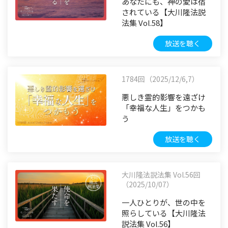
あなたにも、神の愛は宿
されている【大川隆法説
法集 Vol.58】
放送を聴く
1784回（2025/12/6,7）
悪しき霊的影響を遠ざけ
「幸福な人生」をつかも
う
放送を聴く
大川隆法説法集 Vol.56回
（2025/10/07）
一人ひとりが、世の中を
照らしている【大川隆法
説法集 Vol.56】