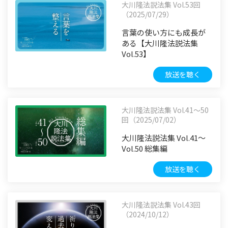
大川隆法説法集 Vol.53回
（2025/07/29）
言葉の使い方にも成長が
ある【大川隆法説法集
Vol.53】
放送を聴く
大川隆法説法集 Vol.41〜50
回（2025/07/02）
大川隆法説法集 Vol.41〜
Vol.50 総集編
放送を聴く
大川隆法説法集 Vol.43回
（2024/10/12）