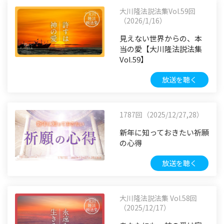
大川隆法説法集Vol.59回
（2026/1/16）
見えない世界からの、本
当の愛【大川隆法説法集
Vol.59】
放送を聴く
1787回（2025/12/27,28）
新年に知っておきたい祈願
の心得
放送を聴く
大川隆法説法集 Vol.58回
（2025/12/17）