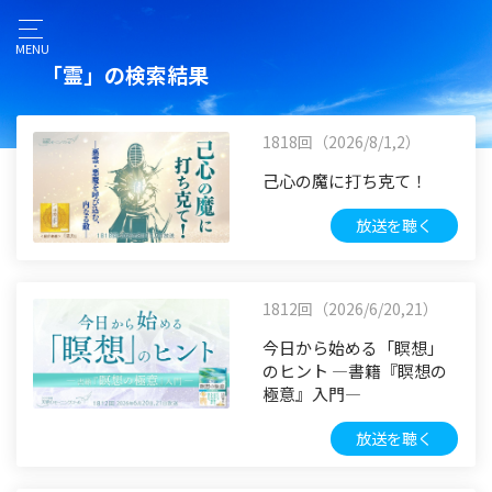
MENU
「霊」の検索結果
1818回（2026/8/1,2）
己心の魔に打ち克て！
放送を聴く
1812回（2026/6/20,21）
今日から始める「瞑想」
のヒント ―書籍『瞑想の
極意』入門―
放送を聴く